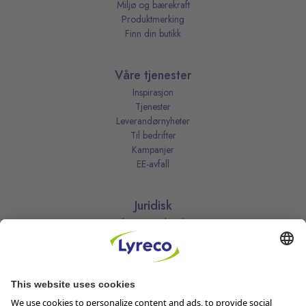
Miljø og bærekraft
Produktmerking
Finn din butikk
Våre tjenester
Inspirasjon
Tjenester
Leverandørnyheter
Til bedrifter
Kampanjer
EE-avfall
Juridisk
Informasjonskapsler
Kjøpsbetingelser
Personvernerklæring
Vilkår
Vilkår for kundeklubben
Likestillingsredegjørelse