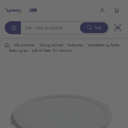
l hovedinnhold
Søk
Søk etter produkter
/
/
/
/
Alle produkter
Tørk og renhold
Vaskeutstyr
Vaskebøtter og flasker
/
/
Bøtter og kar
Lokk till Bøtte 10 L naturhvit
pp over bilder