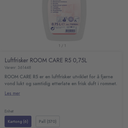
1 / 1
Luftfrisker ROOM CARE R5 0,75L
Varenr: 361448
ROOM CARE R5 er en luftfrisker utviklet for å fjerne
vond lukt og samtidig etterlate en frisk duft i rommet.
Spray i rommet, og etterlat duften av et nyvasket rom.
Les mer
Fare- og sikkerhetsinformasjon:
Inneholder: 1 komplett spruteflaske og 5 refillflasker.
EUH 208 Inneholder benzisothiazolinone. Kan gi en
pH-verdi: 7
Enhet
allergisk reaksjon
Farge: fargeløs
Kartong (6)
Pall (570)