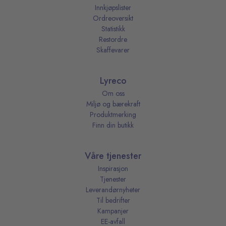
Innkjøpslister
Ordreoversikt
Statistikk
Restordre
Skaffevarer
Lyreco
Om oss
Miljø og bærekraft
Produktmerking
Finn din butikk
Våre tjenester
Inspirasjon
Tjenester
Leverandørnyheter
Til bedrifter
Kampanjer
EE-avfall