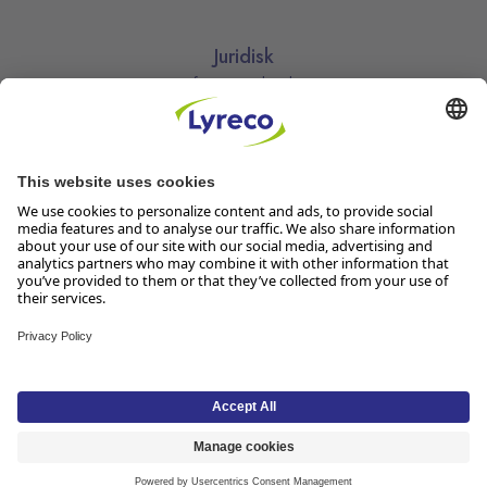
Juridisk
Informasjonskapsler
Kjøpsbetingelser
Personvernerklæring
Vilkår
Vilkår for kundeklubben
Likestillingsredegjørelse
Åpenhetsloven
Endre dine personvernsinnstillinger
Følg oss
Lyreco Norge AS, Solheimvn. 6-8, 1461 Lørenskog, Org.nr 916 950
381