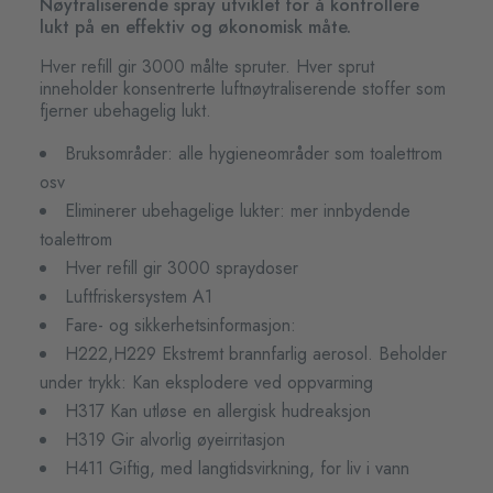
Nøytraliserende spray utviklet for å kontrollere
lukt på en effektiv og økonomisk måte.
Hver refill gir 3000 målte spruter. Hver sprut
inneholder konsentrerte luftnøytraliserende stoffer som
fjerner ubehagelig lukt.
Bruksområder: alle hygieneområder som toalettrom
osv
Eliminerer ubehagelige lukter: mer innbydende
toalettrom
Hver refill gir 3000 spraydoser
Luftfriskersystem A1
Fare- og sikkerhetsinformasjon:
H222,H229 Ekstremt brannfarlig aerosol. Beholder
under trykk: Kan eksplodere ved oppvarming
H317 Kan utløse en allergisk hudreaksjon
H319 Gir alvorlig øyeirritasjon
H411 Giftig, med langtidsvirkning, for liv i vann