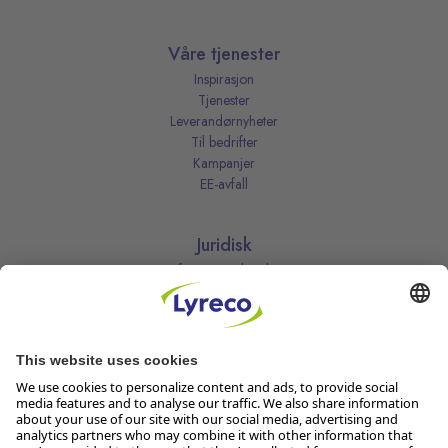
Våre tjenester
Inspirasjon
Tjenester
Leverandørnyheter
Til bedrifter
Kampanjer
EE-avfall
Juridisk
Informasjonskapsler
Kjøpsbetingelser
Personvernerklæring
Vilkår
Vilkår for kundeklubben
Likestillingsredegjørelse
Åpenhetsloven
Endre dine personvernsinnstillinger