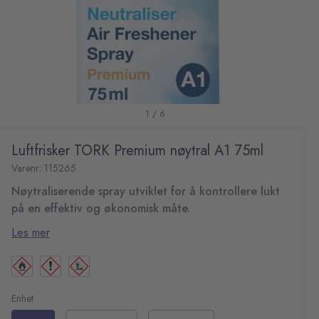
1 / 6
Luftfrisker TORK Premium nøytral A1 75ml
Varenr: 115265
Nøytraliserende spray utviklet for å kontrollere lukt
på en effektiv og økonomisk måte.
Hver refill gir 3000 målte spruter. Hver sprut inneholder
Les mer
konsentrerte luftnøytraliserende stoffer som fjerner
ubehagelig lukt.
Bruksområder: alle hygieneområder som toalettrom
osv
Eliminerer ubehagelige lukter: mer innbydende
Enhet
toalettrom