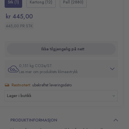
Stk (1)
Kartong (12)
Pall (2880)
Hver refill gir 3000 spraydoser
Luftfriskersystem A1
kr 445,00
Fare- og sikkerhetsinformasjon:
H222,H229 Ekstremt brannfarlig aerosol. Beholder
445,00 PR STK
under trykk: Kan eksplodere ved oppvarming
H317 Kan utløse en allergisk hudreaksjon
H319 Gir alvorlig øyeirritasjon
Ikke tilgjengelig på nett
H411 Giftig, med langtidsvirkning, for liv i vann
0,151 kg CO2e/ST
Les mer om produktets klimaavtrykk
Restnotert:
ubekreftet leveringsdato
Lager i butikk
PRODUKTINFORMASJON