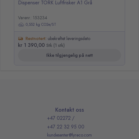
Dispenser TORK Luftfrisker A1 Grå
Varenr.: 153234
0,552 kg CO2e/ST
Restnotert:
ubekreftet leveringsdato
kr 1 390,00
Stk (1 stk)
Ikke tilgjengelig på nett
Kontakt oss
+47 02272
/
+47 22 32 95 00
kundesenter@lyreco.com