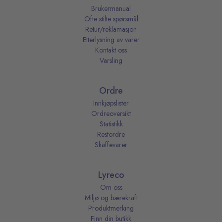
Brukermanual
Ofte stilte spørsmål
Retur/reklamasjon
Etterlysning av varer
Kontakt oss
Varsling
Ordre
Innkjøpslister
Ordreoversikt
Statistikk
Restordre
Skaffevarer
Lyreco
Om oss
Miljø og bærekraft
Produktmerking
Finn din butikk