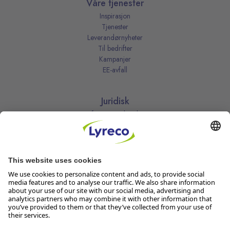
Våre tjenester
Inspirasjon
Tjenester
Leverandørnyheter
Til bedrifter
Kampanjer
EE-avfall
Juridisk
Informasjonskapsler
Kjøpsbetingelser
Personvernerklæring
Vilkår
Vilkår for kundeklubben
Likestillingsredegjørelse
Åpenhetsloven
Endre dine personvernsinnstillinger
Følg oss