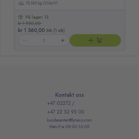
75,520 kg CO2e/ST
På lager:
13
kr 1 950,00
kr 1 560,00
kr
Stk (1 stk)
Kontakt oss
+47 02272
/
+47 22 32 95 00
kundesenter@lyreco.com
Man-Fre 08:00-16:00