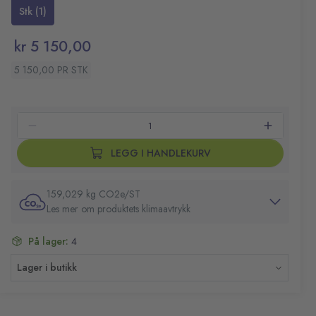
og SilentShred-teknologi for stillegående drift. Den
Oppsamlingsbeholder på 23 l
Stk (1)
automatiske reverseringsfunksjonen forhindrer papirstopp
Makulerer papir, stifter og bankkort
automatisk.
Skuffekapasitet på 100 ark
kr 5 150,00
5 150,00 PR STK
LEGG I HANDLEKURV
159,029 kg CO2e/ST
Les mer om produktets klimaavtrykk
På lager:
4
Lager i butikk