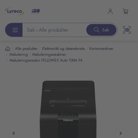
l hovedinnhold
Søk
Søk etter produkter
/
/
/
Alle produkter
Elektronikk og datarekvisita
Kontormaskiner
/
/
Makulering
Makuleringsmaskiner
/
Makuleringsmaskin FELLOWES Auto 100M P4
pp over bilder