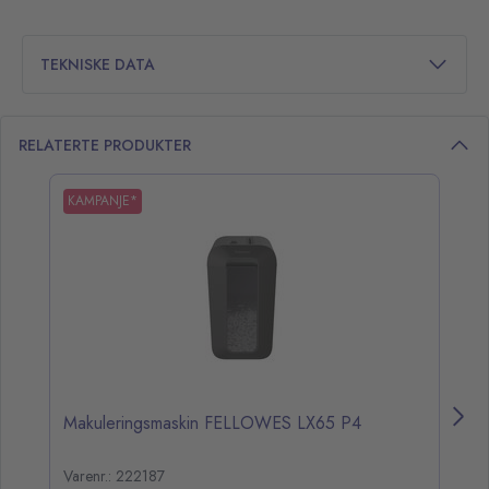
TEKNISKE DATA
RELATERTE PRODUKTER
opp over listen
KAMPANJE*
Makuleringsmaskin FELLOWES LX65 P4
M
Varenr.: 222187
Va