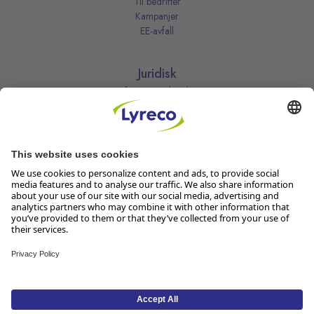
Til bedrifter
Kampanjer
EE-avfall
Juridisk
Informasjonskapsler
Kjøpsbetingelser
Personvernerklæring
Vilkår
Vilkår for kundeklubben
Likestillingsredegjørelse
Åpenhetsloven
Endre dine personvernsinnstillinger
Følg oss