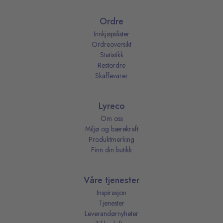
Ordre
Innkjøpslister
Ordreoversikt
Statistikk
Restordre
Skaffevarer
Lyreco
Om oss
Miljø og bærekraft
Produktmerking
Finn din butikk
Våre tjenester
Inspirasjon
Tjenester
Leverandørnyheter