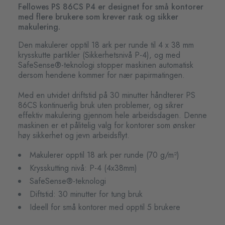
Fellowes PS 86CS P4 er designet for små kontorer
med flere brukere som krever rask og sikker
makulering.
Den makulerer opptil 18 ark per runde til 4 x 38 mm
krysskutte partikler (Sikkerhetsnivå P-4), og med
SafeSense®-teknologi stopper maskinen automatisk
dersom hendene kommer for nær papirmatingen.
Med en utvidet driftstid på 30 minutter håndterer PS
86CS kontinuerlig bruk uten problemer, og sikrer
effektiv makulering gjennom hele arbeidsdagen. Denne
maskinen er et pålitelig valg for kontorer som ønsker
høy sikkerhet og jevn arbeidsflyt.
Makulerer opptil 18 ark per runde (70 g/m²)
Krysskutting nivå: P-4 (4x38mm)
SafeSense®-teknologi
Diftstid: 30 minutter for tung bruk
Ideell for små kontorer med opptil 5 brukere