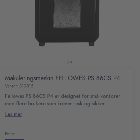
1 / 4
Makuleringsmaskin FELLOWES PS 86CS P4
Varenr: 319815
Fellowes PS 86CS P4 er designet for små kontorer
med flere brukere som krever rask og sikker
makulering.
Den makulerer opptil 18 ark per runde til 4 x 38 mm
Les mer
krysskutte partikler (Sikkerhetsnivå P-4), og med
SafeSense®-teknologi stopper maskinen automatisk
Makulerer opptil 18 ark per runde (70 g/m²)
dersom hendene kommer for nær papirmatingen.
Krysskutting nivå: P-4 (4x38mm)
Enhet