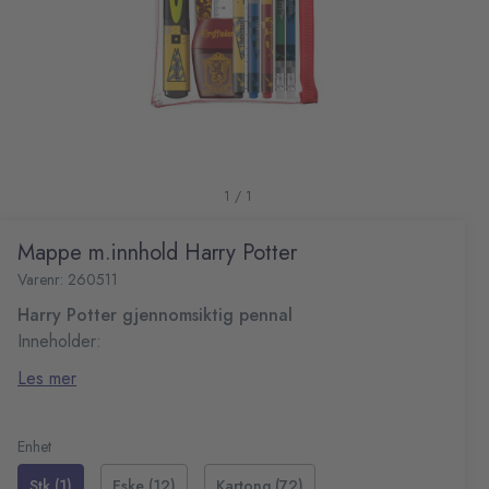
1 / 1
Mappe m.innhold Harry Potter
Varenr: 260511
Harry Potter gjennomsiktig pennal
Inneholder:
1 stk saks
Les mer
1 stk viskelær
1 stk blyantspisser
1 stk highlighter
Enhet
3 stk tusjer
Stk (1)
Eske (12)
Kartong (72)