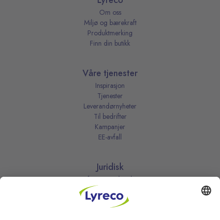
Lyreco
Om oss
Miljø og bærekraft
Produktmerking
Finn din butikk
Våre tjenester
Inspirasjon
Tjenester
Leverandørnyheter
Til bedrifter
Kampanjer
EE-avfall
Juridisk
Informasjonskapsler
Kjøpsbetingelser
Personvernerklæring
Vilkår