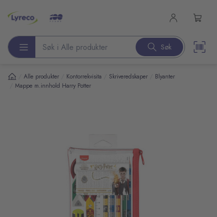
l hovedinnhold
Søk
Søk etter produkter
/
/
/
/
Alle produkter
Kontorrekvisita
Skriveredskaper
Blyanter
/
Mappe m.innhold Harry Potter
pp over bilder