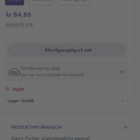
2 stk blyanter.
kr 84,86
84,86 PR STK
Ikke tilgjengelig på nett
Klimaberegning pågår
Les mer om produktets klimaavtrykk
Utgått
Lager i butikk
PRODUKTINFORMASJON
Harry Potter gjennomsiktig pennal