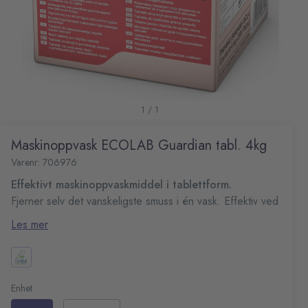
1 / 1
Maskinoppvask ECOLAB Guardian tabl. 4kg
Varenr: 706976
Effektivt maskinoppvaskmiddel i tablettform.
Fjerner selv det vanskeligste smuss i én vask. Effektiv ved
temperatur på 55°C eller lavere.
Les mer
Sertifisering: EU-blomsten
Fosfatfrie
Fare- og sikkerhetsinformasjon:
H319 Gir alvorlig øyeirritasjon.
Enhet