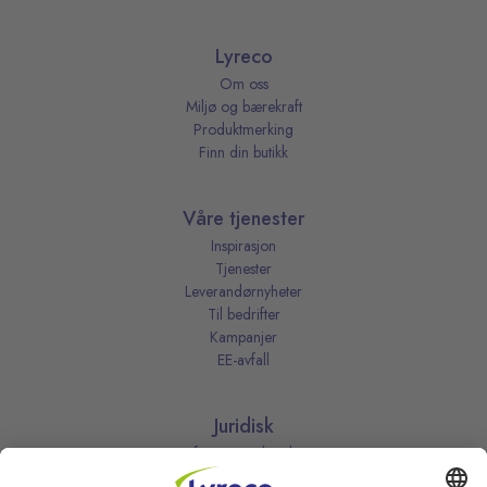
Lyreco
Om oss
Miljø og bærekraft
Produktmerking
Finn din butikk
Våre tjenester
Inspirasjon
Tjenester
Leverandørnyheter
Til bedrifter
Kampanjer
EE-avfall
Juridisk
Informasjonskapsler
Kjøpsbetingelser