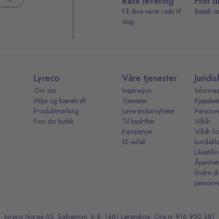
Rask levering
Finn d
Få dine varer raskt til
Besøk os
deg.
Lyreco
Våre tjenester
Juridis
Om oss
Inspirasjon
Informas
Miljø og bærekraft
Tjenester
Kjøpsbet
Produktmerking
Leverandørnyheter
Personv
Finn din butikk
Til bedrifter
Vilkår
Kampanjer
Vilkår fo
EE-avfall
kundekl
Likestill
Åpenhet
Endre d
personve
Lyreco Norge AS, Solheimvn. 6-8, 1461 Lørenskog, Org.nr 916 950 381