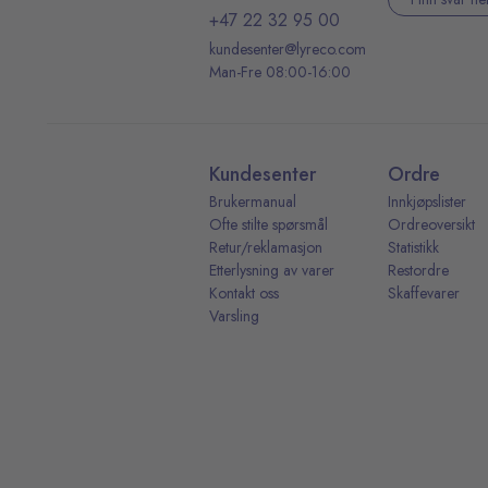
+47 22 32 95 00
kundesenter@lyreco.com
Man-Fre 08:00-16:00
Kundesenter
Ordre
Brukermanual
Innkjøpslister
Ofte stilte spørsmål
Ordreoversikt
Retur/reklamasjon
Statistikk
Etterlysning av varer
Restordre
Kontakt oss
Skaffevarer
Varsling