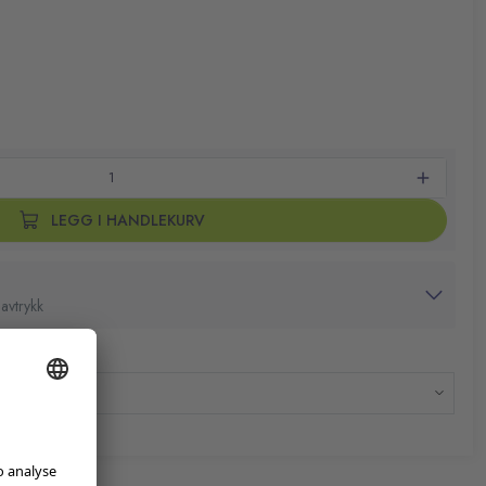
LEGG I HANDLEKURV
avtrykk