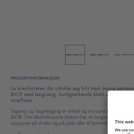
PRODUKTINFORMASJON
La kreativiteten din utfolde seg fritt med denne perma
BiC® med langvarig, hurtigtørkende blekk som kan bru
overflater.
Tegning og fargelegging er enkelt og morsomt med permane
BiC®. Det alkoholbaserte blekket har en langvarig glans og er
oppgaver på skolen og på jobb eller til hjeminnredningen.