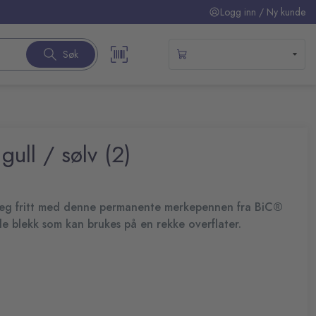
Logg inn / Ny kunde
Søk
ull / sølv (2)
e seg fritt med denne permanente merkepennen fra BiC®
e blekk som kan brukes på en rekke overflater.
nkelt og morsomt med permanente merkepenner fra BiC®. Det
angvarig glans og er praktisk for kreative oppgaver på skolen
ingen.
rke overflater og porøse flater, som papp
indrer at det smøres utover