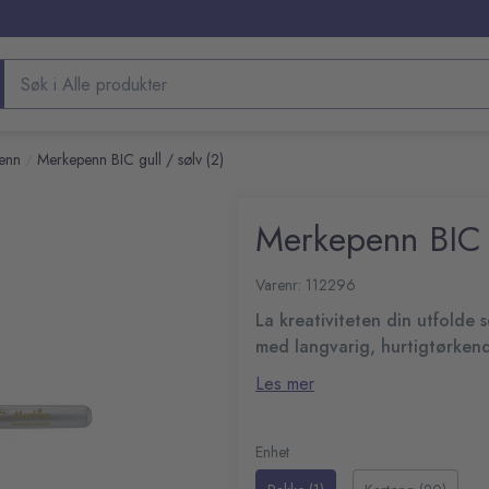
Søk etter produkter
enn
Merkepenn BIC gull / sølv (2)
/
Merkepenn BIC g
Varenr: 112296
La kreativiteten din utfold
med langvarig, hurtigtørkend
Tegning og fargelegging er e
Les mer
alkoholbaserte blekket har en l
og på jobb eller til hjeminnredn
Permanent merkepenn
Kan brukes på lyse og mø
Enhet
Hurtigtørkende blekk forh