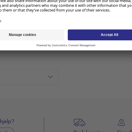
, som papp
hjelp?
r