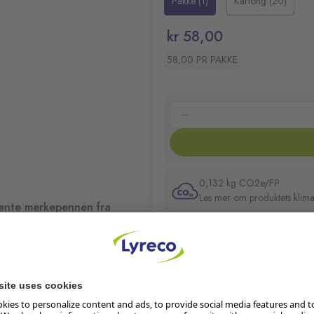
Pakke (1)
Kartong (20)
Kulespiss
Alkoholbasert blekk
kr 58,00
Gummigrep med tekstur
Strekbredde: 1,1 mm
58,00 PR PAKKE
Farge: Gull og sølv
0,132 kg CO2e/FP
Les mer om produktets klima
nente merkepennen fra
kes på en rekke
På lager:
51
Lager i butikk
nte merkepenner fra
 praktisk for kreative