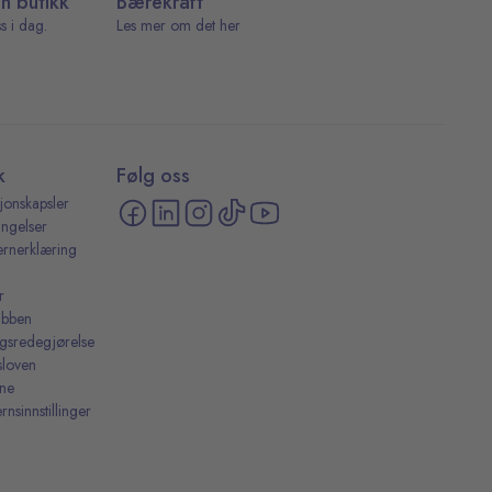
in butikk
Bærekraft
s i dag.
Les mer om det her
k
Følg oss
jonskapsler
ingelser
ernerklæring
r
ubben
ingsredegjørelse
sloven
ine
rnsinnstillinger