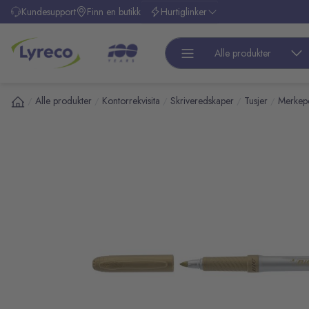
l hovedinnhold
Kundesupport
Finn en butikk
Hurtiglinker
Alle produkter
Alle produkter
Kontorrekvisita
Skriveredskaper
Tusjer
Merkep
/
/
/
/
/
pp over bilder