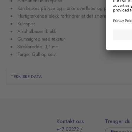
Permanent merkepenn
Kan brukes på lyse og mørke overflater og porøse flater
Hurtigtørkende blekk forhindrer at det smøres utover
Kulespiss
Alkoholbasert blekk
Gummigrep med tekstur
Strekbredde: 1,1 mm
Farge: Gull og sølv
TEKNISKE DATA
Kontakt oss
Trenger du 
+47 02272
/
Finn svar he