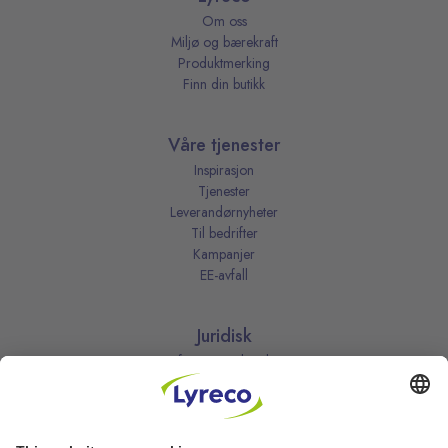
Om oss
Miljø og bærekraft
Produktmerking
Finn din butikk
Våre tjenester
Inspirasjon
Tjenester
Leverandørnyheter
Til bedrifter
Kampanjer
EE-avfall
Juridisk
Informasjonskapsler
Kjøpsbetingelser
Personvernerklæring
Vilkår
Vilkår for kundeklubben