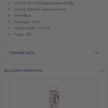
Luktfritt for et behagelig arbeidsmiljø
Lett og slitesterk aluminiumsform
Etterfyllbar
Spisstype: Skrå
Strekbredde: 1–5 mm
Farge: Blå
TEKNISKE DATA
RELATERTE PRODUKTER
opp over listen