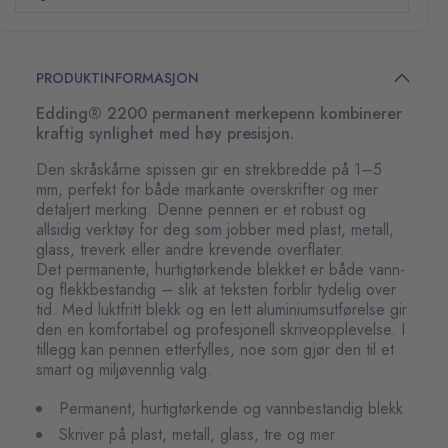
PRODUKTINFORMASJON
Edding® 2200 permanent merkepenn kombinerer
kraftig synlighet med høy presisjon.
Den skråskårne spissen gir en strekbredde på 1–5
mm, perfekt for både markante overskrifter og mer
detaljert merking. Denne pennen er et robust og
allsidig verktøy for deg som jobber med plast, metall,
glass, treverk eller andre krevende overflater.
Det permanente, hurtigtørkende blekket er både vann-
og flekkbestandig – slik at teksten forblir tydelig over
tid. Med luktfritt blekk og en lett aluminiumsutførelse gir
den en komfortabel og profesjonell skriveopplevelse. I
tillegg kan pennen etterfylles, noe som gjør den til et
smart og miljøvennlig valg.
Permanent, hurtigtørkende og vannbestandig blekk
Skriver på plast, metall, glass, tre og mer