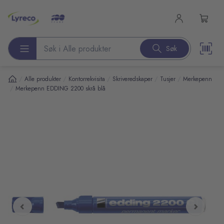
l hovedinnhold
Søk
Søk etter produkter
/
/
/
/
/
Alle produkter
Kontorrekvisita
Skriveredskaper
Tusjer
Merkepenn
/
Merkepenn EDDING 2200 skrå blå
pp over bilder