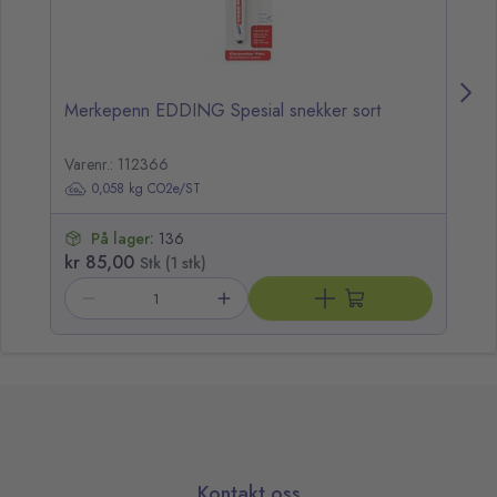
Merkepenn EDDING Spesial snekker sort
M
Varenr.: 112366
0,058 kg CO2e/ST
På lager:
136
kr 85,00
kr
Stk (1 stk)
Kontakt oss