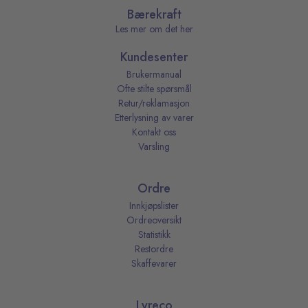
Bærekraft
Les mer om det her
Kundesenter
Brukermanual
Ofte stilte spørsmål
Retur/reklamasjon
Etterlysning av varer
Kontakt oss
Varsling
Ordre
Innkjøpslister
Ordreoversikt
Statistikk
Restordre
Skaffevarer
Lyreco