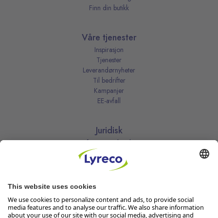
Finn din butikk
Våre tjenester
Inspirasjon
Tjenester
Leverandørnyheter
Til bedrifter
Kampanjer
EE-avfall
Juridisk
Informasjonskapsler
Kjøpsbetingelser
Personvernerklæring
Vilkår
Vilkår for kundeklubben
Likestillingsredegjørelse
Åpenhetsloven
Endre dine personvernsinnstillinger