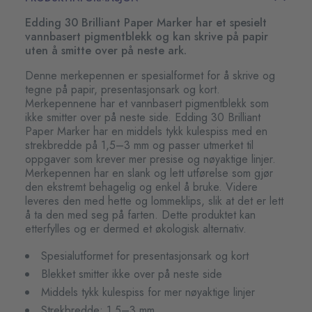
Edding 30 Brilliant Paper Marker har et spesielt
vannbasert pigmentblekk og kan skrive på papir
uten å smitte over på neste ark.
Denne merkepennen er spesialformet for å skrive og
tegne på papir, presentasjonsark og kort.
Merkepennene har et vannbasert pigmentblekk som
ikke smitter over på neste side. Edding 30 Brilliant
Paper Marker har en middels tykk kulespiss med en
strekbredde på 1,5–3 mm og passer utmerket til
oppgaver som krever mer presise og nøyaktige linjer.
Merkepennen har en slank og lett utførelse som gjør
den ekstremt behagelig og enkel å bruke. Videre
leveres den med hette og lommeklips, slik at det er lett
å ta den med seg på farten. Dette produktet kan
etterfylles og er dermed et økologisk alternativ.
Spesialutformet for presentasjonsark og kort
Blekket smitter ikke over på neste side
Middels tykk kulespiss for mer nøyaktige linjer
Strekbredde: 1,5–3 mm