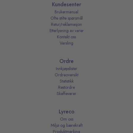
Kundesenter
Brukermanual
Ofte stilte spørsmål
Retur/reklamasjon
Etterlysning av varer
Kontakt oss
Varsling
Ordre
Innkjøpslister
Ordreoversikt
Statistikk
Restordre
Skaffevarer
Lyreco
Om oss
Miljø og bærekraft
Produktmerking