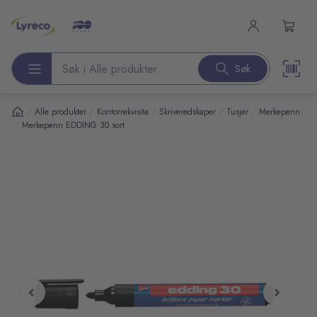
l hovedinnhold
Søk
Søk etter produkter
/
/
/
/
/
Alle produkter
Kontorrekvisita
Skriveredskaper
Tusjer
Merkepenn
/
Merkepenn EDDING 30 sort
pp over bilder