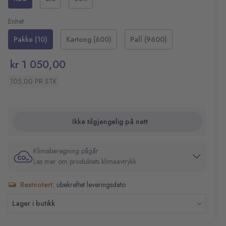
Den har en middels tykk kulespiss som lager 1,5–3 mm
Middels tykk kulespiss
brede streker som egner seg når man skal skrive fet og
Strekbredde: 1,5–3mm
Enhet
markant tekst. Merkepennen bruker blekk som ikke smitter
Farge: Rød
Pakke (10)
Kartong (600)
Pall (9600)
av, noe som gjør at du kan skrive med tydelige og
plettfrie linjer.
kr 1 050,00
105,00 PR STK
Ikke tilgjengelig på nett
Klimaberegning pågår
Les mer om produktets klimaavtrykk
Restnotert:
ubekreftet leveringsdato
Lager i butikk