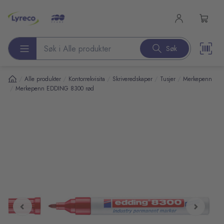
l hovedinnhold
Søk
Søk etter produkter
/
/
/
/
/
Alle produkter
Kontorrekvisita
Skriveredskaper
Tusjer
Merkepenn
/
Merkepenn EDDING 8300 rød
pp over bilder