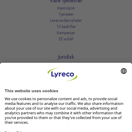
Våre tjenester
Inspirasjon
Tjenester
Leverandørnyheter
Til bedrifter
Kampanjer
EE-avfall
Juridisk
Informasjonskapsler
Kjøpsbetingelser
Personvernerklæring
Vilkår
Vilkår for kundeklubben
Likestillingsredegjørelse
Åpenhetsloven
Endre dine personvernsinnstillinger
Følg oss