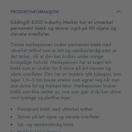
PRODUKTINFORMASJON
Edding® 8300 Industry Marker har et utmerket
permanent blekk og skriver også på litt oljete og
støvete overflater.
Denne merkepennen bruker permanent blekk med
utmerket tetthet som er lett og vannbestandig etter at
det tørker, slik at den kan brukes under mange
forskjellige forhold. Merkepennen har et svært tett
blekk som er utviklet for å skrive på lett støvete og
oljete overflater. Den har en middels tykk kulespiss som
lager 1,5–3 mm brede streker som egner seg når man
skal skrive fet og markant tekst. Merkepennen bruker
blekk som ikke smitter av, noe som gjør at du kan skrive
med tydelige og plettfrie linjer.
Permanent blekk med utmerket tetthet
Skriver på lett oljete og støvete overflater
Lys- og vannbestandig blekk