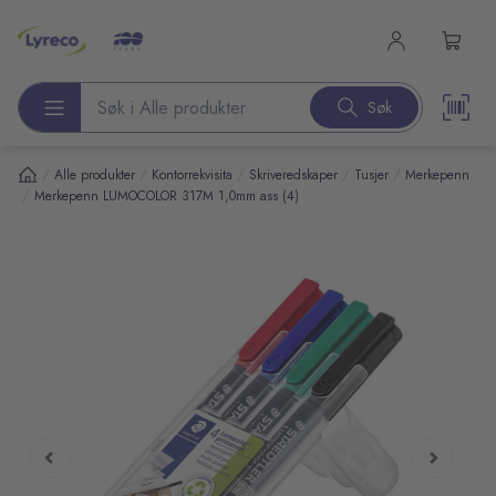
l hovedinnhold
Søk
Søk etter produkter
/
/
/
/
/
Alle produkter
Kontorrekvisita
Skriveredskaper
Tusjer
Merkepenn
/
Merkepenn LUMOCOLOR 317M 1,0mm ass (4)
pp over bilder