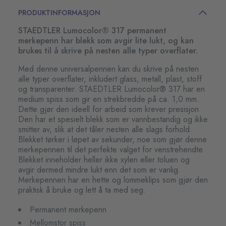
PRODUKTINFORMASJON
STAEDTLER Lumocolor® 317 permanent
merkepenn har blekk som avgir lite lukt, og kan
brukes til å skrive på nesten alle typer overflater.
Med denne universalpennen kan du skrive på nesten
alle typer overflater, inkludert glass, metall, plast, stoff
og transparenter. STAEDTLER Lumocolor® 317 har en
medium spiss som gir en strekbredde på ca. 1,0 mm.
Dette gjør den ideell for arbeid som krever presisjon.
Den har et spesielt blekk som er vannbestandig og ikke
smitter av, slik at det tåler nesten alle slags forhold.
Blekket tørker i løpet av sekunder, noe som gjør denne
merkepennen til det perfekte valget for venstrehendte.
Blekket inneholder heller ikke xylen eller toluen og
avgir dermed mindre lukt enn det som er vanlig.
Merkepennen har en hette og lommeklips som gjør den
praktisk å bruke og lett å ta med seg.
Permanent merkepenn
Mellomstor spiss