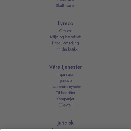
Skaffevarer
Lyreco
Om oss
Miljø og bærekraft
Produktmerking
Finn din butikk
Våre tjenester
Inspirasjon
Tjenester
Leverandørnyheter
Til bedrifter
Kampanjer
EE-avfall
Juridisk
Informasjonskapsler