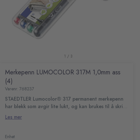
1 / 3
Merkepenn LUMOCOLOR 317M 1,0mm ass
(4)
Varenr: 768237
STAEDTLER Lumocolor® 317 permanent merkepenn
har blekk som avgir lite lukt, og kan brukes til å skrive
på nesten alle typer overflater.
Med denne universalpennen kan du skrive på nesten alle
Les mer
typer overflater, inkludert glass, metall, plast, stoff og
transparenter. STAEDTLER Lumocolor® 317 har en
Permanent merkepenn
medium spiss som gir en strekbredde på ca. 1,0 mm.
Mellomstor spiss
Enhet