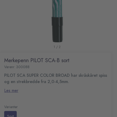
1 / 2
Merkepenn PILOT SCA-B sort
Varenr: 300088
PILOT SCA SUPER COLOR BROAD har skråskåret spiss
og en strekbredde fra 2,0-4,5mm.
En permanent merkepenn som er ideell for å skrive med
Les mer
kraftig farge. Merkepennen har en alkoholbase som fester
på de fleste underlag, som plast, metall, glass og foto.
Permanent merkepenn
Ekstra sterk tupp i akrylfiber
Varianter
Spisstype: Skrå
Sort