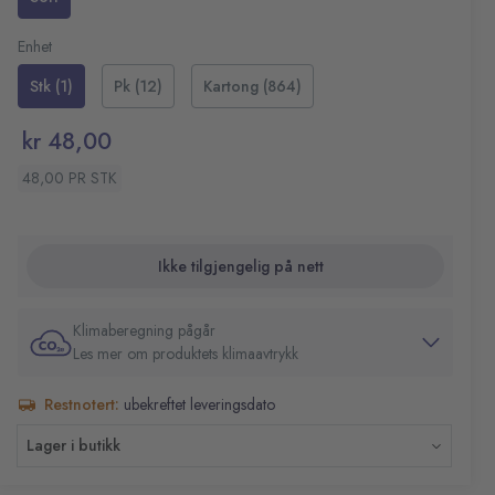
Strekbredde: 2,0-4,5 mm
Farge: Sort
Enhet
Stk (1)
Pk (12)
Kartong (864)
kr 48,00
48,00 PR STK
Ikke tilgjengelig på nett
Klimaberegning pågår
Les mer om produktets klimaavtrykk
Restnotert:
ubekreftet leveringsdato
Lager i butikk