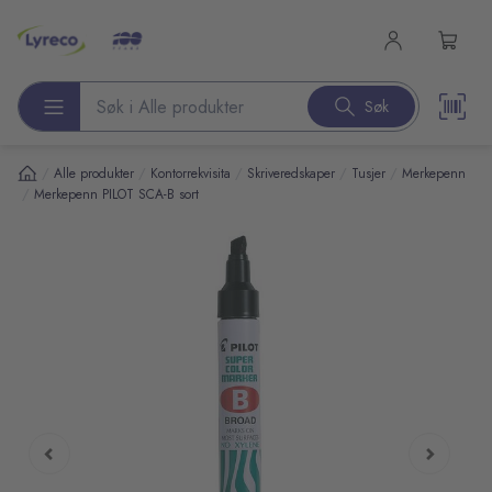
l hovedinnhold
Søk
Søk etter produkter
/
/
/
/
/
Alle produkter
Kontorrekvisita
Skriveredskaper
Tusjer
Merkepenn
/
Merkepenn PILOT SCA-B sort
pp over bilder