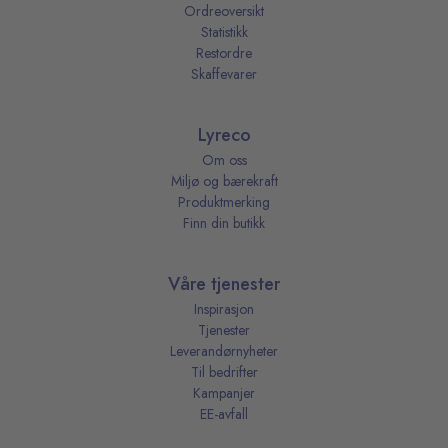
Ordreoversikt
Statistikk
Restordre
Skaffevarer
Lyreco
Om oss
Miljø og bærekraft
Produktmerking
Finn din butikk
Våre tjenester
Inspirasjon
Tjenester
Leverandørnyheter
Til bedrifter
Kampanjer
EE-avfall