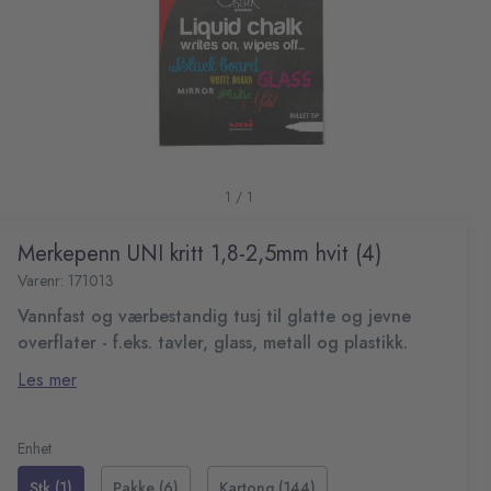
1 / 1
Merkepenn UNI kritt 1,8-2,5mm hvit (4)
Varenr: 171013
Vannfast og værbestandig tusj til glatte og jevne
overflater - f.eks. tavler, glass, metall og plastikk.
Perfekt til café- og restaurant-skilt.
Les mer
Skriften kan gnis av igjen med våt klut
Strektykkelse 1,8 - 2,5 mm
Farger: hvit
Enhet
Stk (1)
Pakke (6)
Kartong (144)