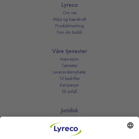
Lyreco
Om oss
Miljø og bærekraft
Produktmerking
Finn din butikk
Våre tjenester
Inspirasjon
Tjenester
Leverandørnyheter
Til bedrifter
Kampanjer
EE-avfall
Juridisk
Informasjonskapsler
Kjøpsbetingelser
Personvernerklæring
Vilkår