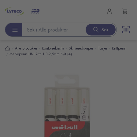
l hovedinnhold
Søk
Søk etter produkter
/
/
/
/
/
Alle produkter
Kontorrekvisita
Skriveredskaper
Tusjer
Krittpenn
/
Merkepenn UNI kritt 1,8-2,5mm hvit (4)
pp over bilder