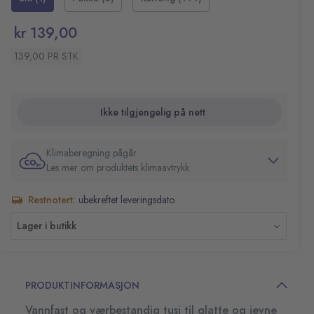
kr 139,00
139,00 PR STK
Ikke tilgjengelig på nett
Klimaberegning pågår
Les mer om produktets klimaavtrykk
Restnotert:
ubekreftet leveringsdato
Lager i butikk
PRODUKTINFORMASJON
Vannfast og værbestandig tusj til glatte og jevne