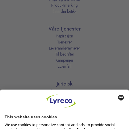
Produktmerking
Finn din butikk
Våre tjenester
Inspirasjon
Tjenester
Leverandørnyheter
Til bedrifter
Kampanjer
EE-avfall
Juridisk
Informasjonskapsler
Kjøpsbetingelser
Personvernerklæring
Vilkår
Vilkår for kundeklubben
Likestillingsredegjørelse
Åpenhetsloven