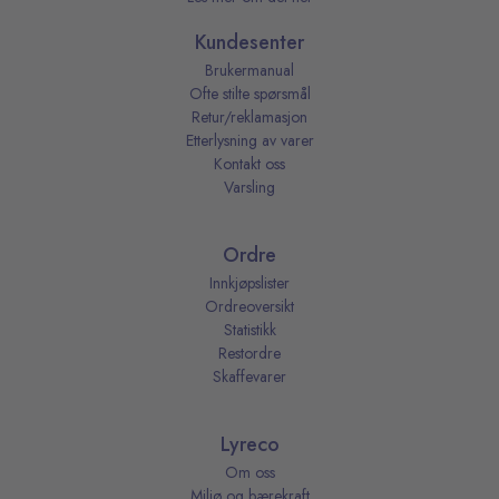
Kundesenter
Brukermanual
Ofte stilte spørsmål
Retur/reklamasjon
Etterlysning av varer
Kontakt oss
Varsling
Ordre
Innkjøpslister
Ordreoversikt
Statistikk
Restordre
Skaffevarer
Lyreco
Om oss
Miljø og bærekraft