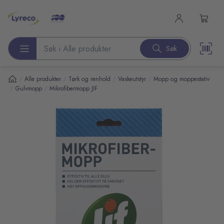
l hovedinnhold
Søk
Søk etter produkter
/
/
/
/
Alle produkter
Tørk og renhold
Vaskeutstyr
Mopp og moppestativ
/
/
Gulvmopp
Mikrofibermopp JIF
pp over bilder