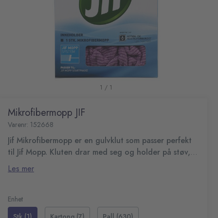
1 / 1
Mikrofibermopp JIF
Varenr: 152668
Jif Mikrofibermopp er en gulvklut som passer perfekt
til Jif Mopp. Kluten drar med seg og holder på støv,
smuss og partikler, samtidig som den effektivt tar bort
Den er laget av ultramikrofiber og har en unik
Les mer
vanskelige flekker og gir skinnende rene gulv.
bølgestruktur som gir en stor og effektiv
absorberingsoverflate. Mikrofibermoppen er anbefalt av
Høy oppsugningsevne
Norges Astma- og Allergiforbund.
Passer til Jif Mopp Startpakke
Enhet
Mål: 12x41cm
Stk (1)
Kartong (7)
Pall (630)