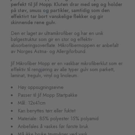
perfekt til Jif Mopp. Kluten drar med seg og holder
på støv, smuss og partikler, samtidig som den
effektivt tar bort vanskelige flekker og gir
skinnende rene gulv.
Den er laget av ultramikrofiber og har en unik
bølgestruktur som gir en stor og effektiv
absorberingsoverflate. Mikrofibermoppen er anbefalt
av Norges Astma- og Allergiforbund.
Jif Mikrofiber Mopp er en vaskbar mikrofiberklut som er
effektiv til rengjøring av alle typer gulv som parkett,
laminat, tregulv, vinyl og linoleum.
Høy oppsugningsevne
Passer til Jif Mopp Startpakke
Mål: 12x41cm
Kan benyttes tørr eller fuktet
Materiale: 85% polyester 15% polyamid
Anbefales å vaskes før første bruk
Må ikke bruke tøymykner ved vask