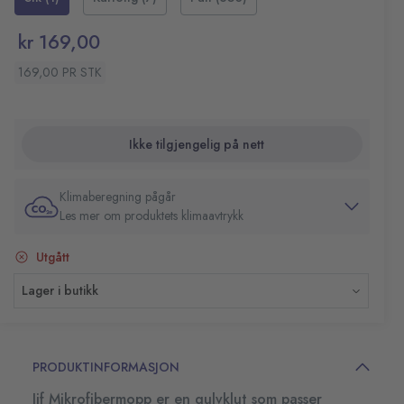
Jif Mikrofiber Mopp er en vaskbar mikrofiberklut som er
Kan benyttes tørr eller fuktet
effektiv til rengjøring av alle typer gulv som parkett,
Materiale: 85% polyester 15% polyamid
kr 169,00
laminat, tregulv, vinyl og linoleum.
Anbefales å vaskes før første bruk
Må ikke bruke tøymykner ved vask
169,00 PR STK
Klorin kan skade mikrofiberen
Ikke tilgjengelig på nett
Klimaberegning pågår
Les mer om produktets klimaavtrykk
Utgått
Lager i butikk
PRODUKTINFORMASJON
Jif Mikrofibermopp er en gulvklut som passer