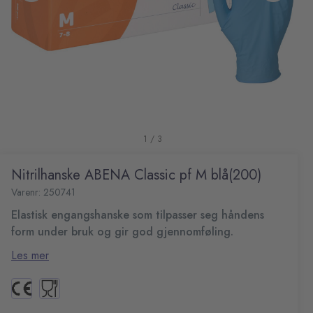
1 / 3
Nitrilhanske ABENA Classic pf M blå(200)
Varenr: 250741
Elastisk engangshanske som tilpasser seg håndens
form under bruk og gir god gjennomføling.
Abena Classic hanske kan brukes til en rekke oppgaver
Les mer
som rengjøring, pleie, legemiddelhåndtering, cytostatika,
hormonkremer og oppgaver på laboratiet. Inneholder
Elastiske og ekstra myke
ingen lateksproteiner og kan derfor trygt brukes ved
Tynne for å gi ekstra følsomhet og tilpasser seg