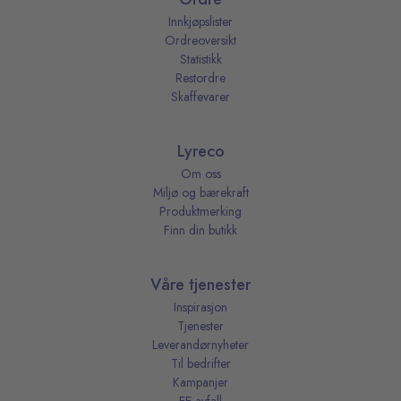
Innkjøpslister
Ordreoversikt
Statistikk
Restordre
Skaffevarer
Lyreco
Om oss
Miljø og bærekraft
Produktmerking
Finn din butikk
Våre tjenester
Inspirasjon
Tjenester
Leverandørnyheter
Til bedrifter
Kampanjer