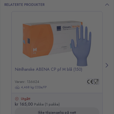
RELATERTE PRODUKTER
opp over listen
Nitrilhanske ABENA CP pf M blå (150)
Vi
Varenr.: 136624
4,468 kg CO2e/FP
Utgått
kr 165,00
kr
Pakke (1 pakke)
Ikke tilgjengelig på nett