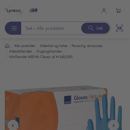
l hovedinnhold
Søk
Søk etter produkter
/
/
/
Alle produkter
Sikkerhet og helse
Personlig verneutstyr
/
/
Arbeidshansker
Engangshansker
/
Nitrilhanske ABENA Classic pf M blå(200)
pp over bilder