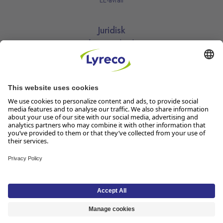
EE-avfall
Juridisk
Informasjonskapsler
Kjøpsbetingelser
Personvernerklæring
Vilkår
Vilkår for kundeklubben
Likestillingsredegjørelse
Åpenhetsloven
Endre dine personvernsinnstillinger
Følg oss
Lyreco Norge AS, Solheimvn. 6-8, 1461 Lørenskog, Org.nr 916 950
381