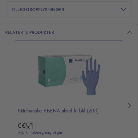
TILLEGGSOPPLYSNINGER
RELATERTE PRODUKTER
opp over listen
Nitrilhanske ABENA aksel.fri blå (200)
La
Klimaberegning pågår