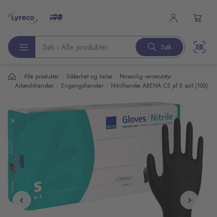
l hovedinnhold
Søk
Søk etter produkter
/
/
/
Alle produkter
Sikkerhet og helse
Personlig verneutstyr
/
/
/
Arbeidshansker
Engangshansker
Nitrilhanske ABENA CS pf S sort (100)
pp over bilder