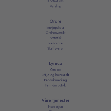
Kontakt oss
Varsling
Ordre
Innkjøpslister
Ordreoversikt
Statistikk
Restordre
Skaffevarer
Lyreco
Om oss
Miljø og bærekraft
Produktmerking
Finn din butikk
Våre tjenester
Inspirasjon