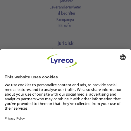
Tjenester
Leverandørnyheter
Til bedrifter
Kampanjer
EE-avfall
Juridisk
Informasjonskapsler
Kjøpsbetingelser
Personvernerklæring
Vilkår
Vilkår for kundeklubben
Likestillingsredegjørelse
Åpenhetsloven
Endre dine personvernsinnstillinger
Følg oss