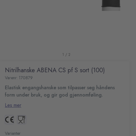
1 / 2
Nitrilhanske ABENA CS pf S sort (100)
Varenr: 170879
Elastisk engangshanske som tilpasser seg håndens
form under bruk, og gir god gjennomføling.
Abena Classic Sensitive undersøkelseshanske er uten
Les mer
pudder, og former seg etter hånden under bruk og har
mikroteksturerte fingerspisser.
Pudderfri, usteril
Mikroteksturert fingerspisser
Kan brukes til en rekke oppgaver som rengjøring, stell,
Med rullekant
Varianter