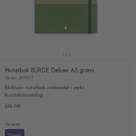
1 / 3
Notatbok BURDE Deluxe A5 grønn
Varenr: 209377
Eksklusiv notatbok innbundet i mykt
kunstskinnomslag.
Lesebånd og oppbevaringslomme bak.
Les mer
Linjerte ark
100 g kremfarget papir
80 blad (160 sider)
Varianter
Format: A5
Grønn