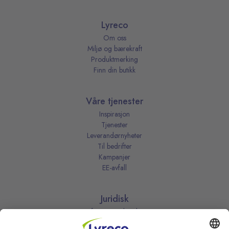
Lyreco
Om oss
Miljø og bærekraft
Produktmerking
Finn din butikk
Våre tjenester
Inspirasjon
Tjenester
Leverandørnyheter
Til bedrifter
Kampanjer
EE-avfall
Juridisk
Informasjonskapsler
Kjøpsbetingelser