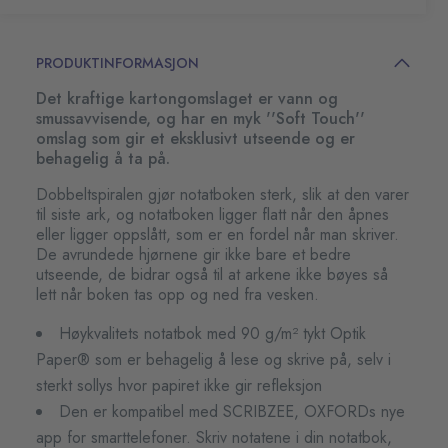
PRODUKTINFORMASJON
Det kraftige kartongomslaget er vann og
smussavvisende, og har en myk ''Soft Touch''
omslag som gir et eksklusivt utseende og er
behagelig å ta på.
Dobbeltspiralen gjør notatboken sterk, slik at den varer
til siste ark, og notatboken ligger flatt når den åpnes
eller ligger oppslått, som er en fordel når man skriver.
De avrundede hjørnene gir ikke bare et bedre
utseende, de bidrar også til at arkene ikke bøyes så
lett når boken tas opp og ned fra vesken.
Høykvalitets notatbok med 90 g/m² tykt Optik
Paper® som er behagelig å lese og skrive på, selv i
sterkt sollys hvor papiret ikke gir refleksjon
Den er kompatibel med SCRIBZEE, OXFORDs nye
app for smarttelefoner. Skriv notatene i din notatbok,