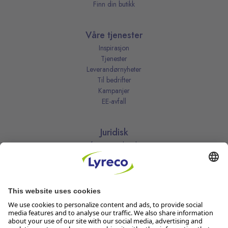
Finn din butikk
Våre tjenester
Inspirasjon
Tjenester
Leverandørnyheter
Til bedrifter
Kampanjer
EE-avfall
Juridisk
Informasjonskapsler
Kjøpsbetingelser
Personvernerklæring
Vilkår
Vilkår for kundeklubben
Likestillingsredegjørelse
Åpenhetsloven
Endre dine personvernsinnstillinger