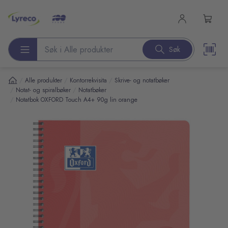
l hovedinnhold
Søk
Søk etter produkter
/
/
/
Alle produkter
Kontorrekvisita
Skrive- og notatbøker
/
/
Notat- og spiralbøker
Notatbøker
/
Notatbok OXFORD Touch A4+ 90g lin orange
pp over bilder