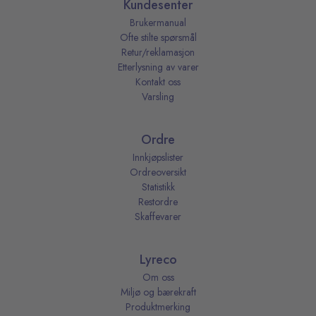
Kundesenter
Brukermanual
Ofte stilte spørsmål
Retur/reklamasjon
Etterlysning av varer
Kontakt oss
Varsling
Ordre
Innkjøpslister
Ordreoversikt
Statistikk
Restordre
Skaffevarer
Lyreco
Om oss
Miljø og bærekraft
Produktmerking