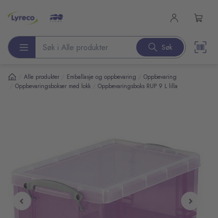
l hovedinnhold
Søk
Søk etter produkter
/
/
/
Alle produkter
Emballasje og oppbevaring
Oppbevaring
/
/
Oppbevaringsbokser med lokk
Oppbevaringsboks RUP 9 L lilla
pp over bilder