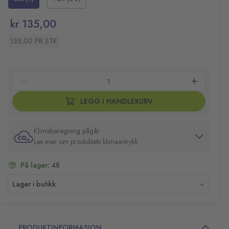
Utvendige mål: 395x255x155mm
Kapasitet: 9l
kr 135,00
Vekt: 900g
135,00 PR STK
LEGG I HANDLEKURV
Klimaberegning pågår
Les mer om produktets klimaavtrykk
På lager:
48
Lager i butikk
PRODUKTINFORMASJON