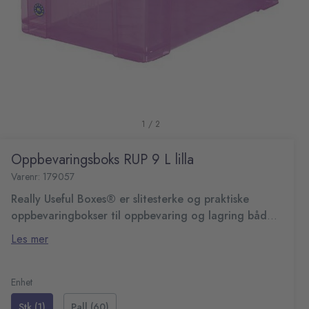
1 / 2
Oppbevaringsboks RUP 9 L lilla
Varenr: 179057
Really Useful Boxes® er slitesterke og praktiske
oppbevaringbokser til oppbevaring og lagring både
hjemme og på kontoret.
Boksene er kompakte og stablebare, og bidrar til å holde
Les mer
det rent og ryddig, selv der det er begrenset med plass.
De er laget av slitesterk polypropylen og vannbestandig.
Oppbevaringsboks som kan stables
Lokkene er låsbare med klipps
Enhet
Farge: Lilla
Stk (1)
Pall (60)