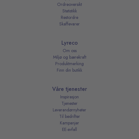
Ordreoversikt
Statistikk
Restordre
Skaffevarer
Lyreco
Om oss
Miljø og bærekraft
Produktmerking
Finn din butikk
Våre tjenester
Inspirasjon
Tjenester
Leverandørnyheter
Til bedrifter
Kampanjer
EE-avfall