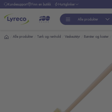
l hovedinnhold
Kundesupport
Finn en butikk
Hurtiglinker
Alle produkter
Alle produkter
Tørk og renhold
Vaskeutstyr
Børster og koster
/
/
/
/
/
pp over bilder