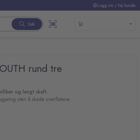
Logg inn / Ny kunde
Søk
OUTH rund tre
fiber og langt skaft.
ngjøring uten å skade overflatene.
): 35 cm