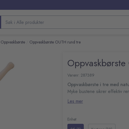
Søk etter produkter
Oppvaskbørste
Oppvaskbørste OUTH rund tre
/
Oppvaskbørste 
Varenr: 287389
Oppvaskbørste i tre med natur
Myke bustene sikrer effektiv re
Lengde (inkludert børste
Les mer
Enhet