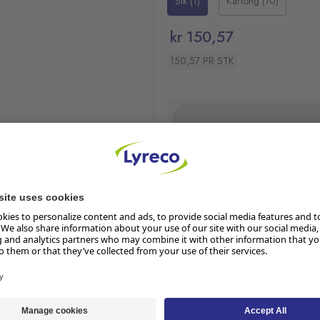
Stk (1)
Kartong (10)
kr 150,57
150,57 PR STK
Klimaberegning pågår
Les mer om produktets klima
Restnotert:
ubekreftet leverings
Lager i butikk
tene.