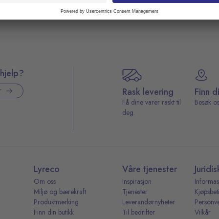
hjelp?
Rask levering
Finn d
r
Få dine varer raskt til
Besøk os
deg.
Lyreco
Våre tjenester
Juridis
Om oss
Inspirasjon
Informas
Miljø og bærekraft
Tjenester
Kjøpsbet
Produktmerking
Leverandørnyheter
Personv
Finn din butikk
Til bedrifter
Vilkår