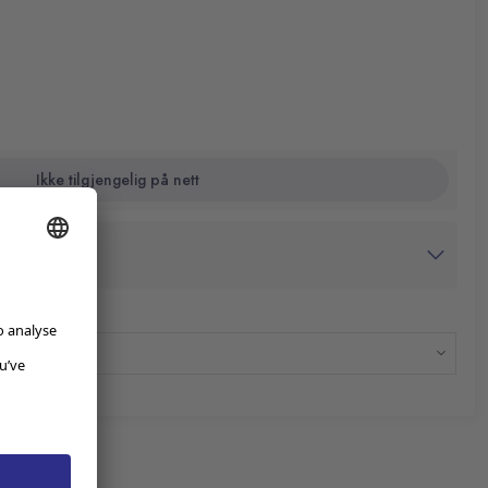
Ikke tilgjengelig på nett
avtrykk
dato