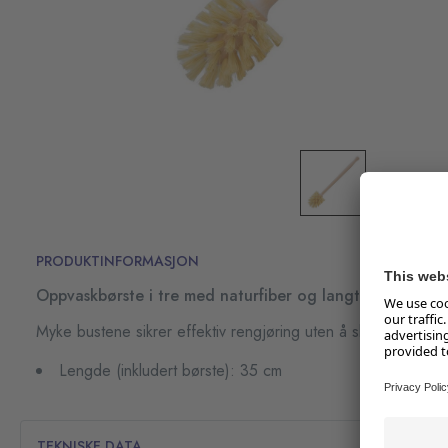
PRODUKTINFORMASJON
Oppvaskbørste i tre med naturfiber og langt skaft.
Myke bustene sikrer effektiv rengjøring uten å skade overfla
Lengde (inkludert børste): 35 cm
TEKNISKE DATA