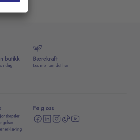
in butikk
Bærekraft
s i dag.
Les mer om det her
k
Følg oss
jonskapsler
ingelser
ernerklæring