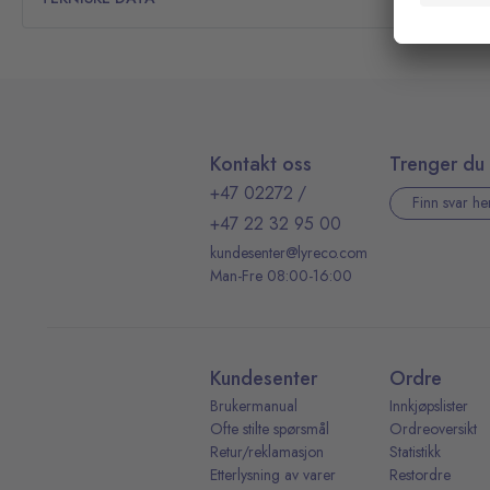
Kontakt oss
Trenger du 
+47 02272
/
Finn svar he
+47 22 32 95 00
kundesenter@lyreco.com
Man-Fre 08:00-16:00
Kundesenter
Ordre
Brukermanual
Innkjøpslister
Ofte stilte spørsmål
Ordreoversikt
Retur/reklamasjon
Statistikk
Etterlysning av varer
Restordre