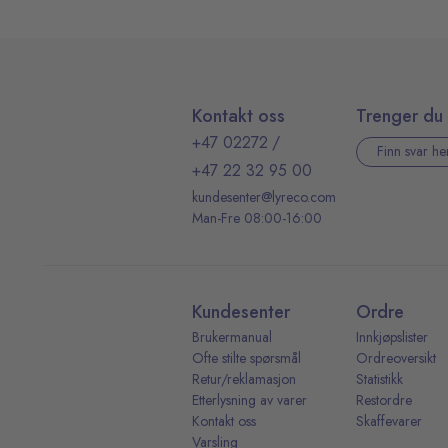
Kontakt oss
Trenger du 
+47 02272
/
Finn svar he
+47 22 32 95 00
kundesenter@lyreco.com
Man-Fre 08:00-16:00
Kundesenter
Ordre
Brukermanual
Innkjøpslister
Ofte stilte spørsmål
Ordreoversikt
Retur/reklamasjon
Statistikk
Etterlysning av varer
Restordre
Kontakt oss
Skaffevarer
Varsling