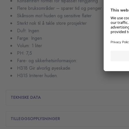
Konsentrert formel for tilpasset rengjøring
Flere bruksområder – sparer tid og penger
Skånsom mot huden og sensitive flater
Sterkt nok til å takle store prosjekter
Duft: Ingen
Farge: Ingen
Volum: 1 liter
PH: 7,5
Fare- og sikkerhetsinformasjon:
H318 Gir alvorlig øyeskade.
H315 Irriterer huden.
TEKNISKE DATA
TILLEGGSOPPLYSNINGER