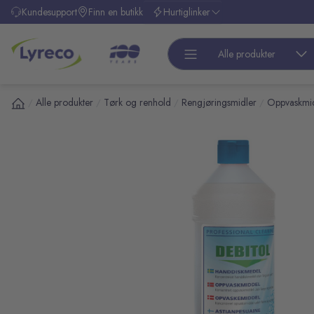
l hovedinnhold
Kundesupport
Finn en butikk
Hurtiglinker
Alle produkter
Alle produkter
Tørk og renhold
Rengjøringsmidler
Oppvaskmid
/
/
/
/
pp over bilder