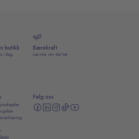
in butikk
Bærekraft
s i dag.
Les mer om det her
k
Følg oss
jonskapsler
ingelser
ernerklæring
r
ubben