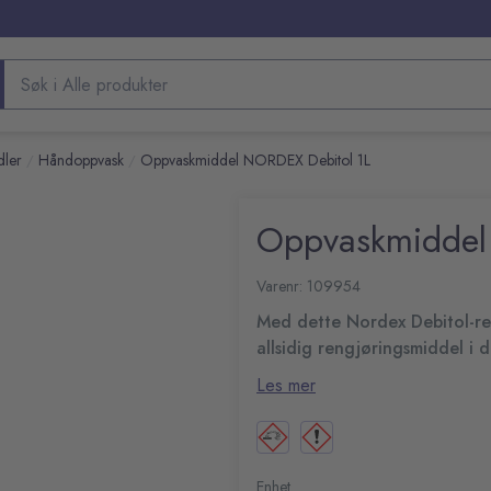
Søk etter produkter
ler
Håndoppvask
Oppvaskmiddel NORDEX Debitol 1L
/
/
Oppvaskmiddel
Varenr: 109954
Med dette Nordex Debitol-reng
allsidig rengjøringsmiddel i d
Gi hjemmet ditt en profesjonell
Les mer
hendene dine og sterkt nok til å
er høykonsentrert og kan enkelt
Konsentrert formel for til
oppgave i hjemmet.
Flere bruksområder – spa
Skånsom mot huden og sen
Enhet