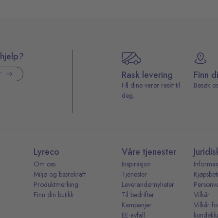
hjelp?
Rask levering
Finn d
r
Få dine varer raskt til
Besøk os
deg.
Lyreco
Våre tjenester
Juridis
Om oss
Inspirasjon
Informas
Miljø og bærekraft
Tjenester
Kjøpsbet
Produktmerking
Leverandørnyheter
Personv
Finn din butikk
Til bedrifter
Vilkår
Kampanjer
Vilkår fo
EE-avfall
kundekl