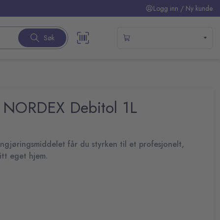
Logg inn / Ny kunde
Søk
 NORDEX Debitol 1L
jøringsmiddelet får du styrken til et profesjonelt,
itt eget hjem.
 rengjøring med et rengjøringsmiddel som er sikkert nok for
 fjerne de tøffeste flekkene. Den luktfrie, fargeløse formelen
 fortynnes til en styrke som egner seg for hvilken som helst
passet rengjøring
rer tid og penger
sitive flater