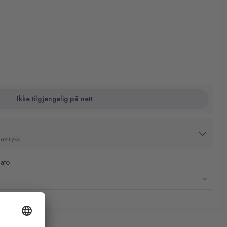
 prosjekter
asjon:
de.
Ikke tilgjengelig på nett
avtrykk
dato