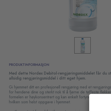
PRODUKTINFORMASJON
Med dette Nordex Debitol-rengjøringsmiddelet får du sty
allsidig rengjøringsmiddel i ditt eget hjem.
Gi hjemmet ditt en profesjonell rengjøring med et rengjøring
for hendene dine og sterkt nok til å fjerne de tøffeste flekke
formelen er høykonsentrert og kan enkelt fortynnes til en st
hvilken som helst oppgave i hjemmet.