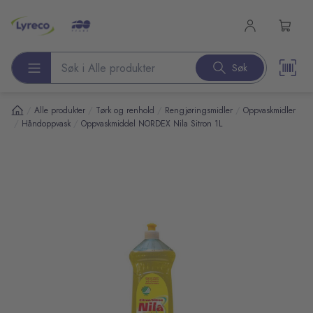
l hovedinnhold
Søk
Søk etter produkter
/
/
/
/
Alle produkter
Tørk og renhold
Rengjøringsmidler
Oppvaskmidler
/
/
Håndoppvask
Oppvaskmiddel NORDEX Nila Sitron 1L
pp over bilder