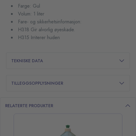
Farge: Gul
Volum: 1 liter
Fare- og sikkerhetsinformasjon:
H318 Gir alvorlig øyeskade.
H315 Irriterer huden
TEKNISKE DATA
TILLEGGSOPPLYSNINGER
RELATERTE PRODUKTER
opp over listen