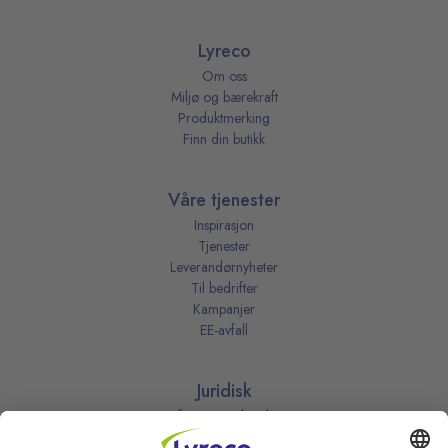
Lyreco
Om oss
Miljø og bærekraft
Produktmerking
Finn din butikk
Våre tjenester
Inspirasjon
Tjenester
Leverandørnyheter
Til bedrifter
Kampanjer
EE-avfall
Juridisk
Informasjonskapsler
Kjøpsbetingelser