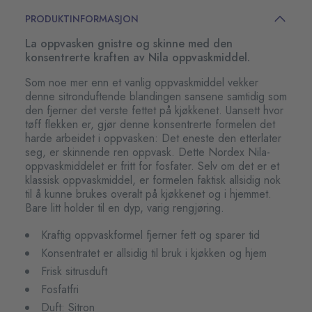
PRODUKTINFORMASJON
La oppvasken gnistre og skinne med den
konsentrerte kraften av Nila oppvaskmiddel.
Som noe mer enn et vanlig oppvaskmiddel vekker
denne sitronduftende blandingen sansene samtidig som
den fjerner det verste fettet på kjøkkenet. Uansett hvor
tøff flekken er, gjør denne konsentrerte formelen det
harde arbeidet i oppvasken: Det eneste den etterlater
seg, er skinnende ren oppvask. Dette Nordex Nila-
oppvaskmiddelet er fritt for fosfater. Selv om det er et
klassisk oppvaskmiddel, er formelen faktisk allsidig nok
til å kunne brukes overalt på kjøkkenet og i hjemmet.
Bare litt holder til en dyp, varig rengjøring.
Kraftig oppvaskformel fjerner fett og sparer tid
Konsentratet er allsidig til bruk i kjøkken og hjem
Frisk sitrusduft
Fosfatfri
Duft: Sitron