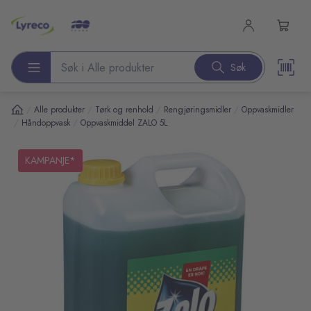
l hovedinnhold
Søk
Søk etter produkter
/
/
/
/
Alle produkter
Tørk og renhold
Rengjøringsmidler
Oppvaskmidler
/
/
Håndoppvask
Oppvaskmiddel ZALO 5L
pp over bilder
KAMPANJE*