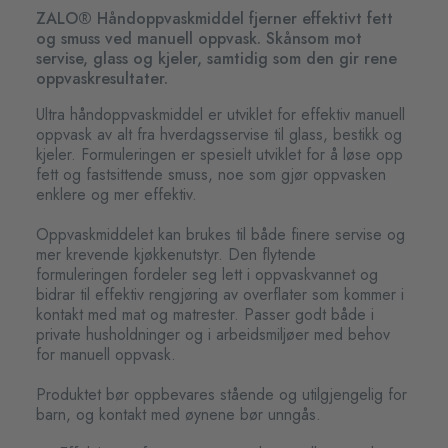
ZALO® Håndoppvaskmiddel fjerner effektivt fett
og smuss ved manuell oppvask. Skånsom mot
servise, glass og kjeler, samtidig som den gir rene
oppvaskresultater.
Ultra håndoppvaskmiddel er utviklet for effektiv manuell
oppvask av alt fra hverdagsservise til glass, bestikk og
kjeler. Formuleringen er spesielt utviklet for å løse opp
fett og fastsittende smuss, noe som gjør oppvasken
enklere og mer effektiv.
Oppvaskmiddelet kan brukes til både finere servise og
mer krevende kjøkkenutstyr. Den flytende
formuleringen fordeler seg lett i oppvaskvannet og
bidrar til effektiv rengjøring av overflater som kommer i
kontakt med mat og matrester. Passer godt både i
private husholdninger og i arbeidsmiljøer med behov
for manuell oppvask.
Produktet bør oppbevares stående og utilgjengelig for
barn, og kontakt med øynene bør unngås.