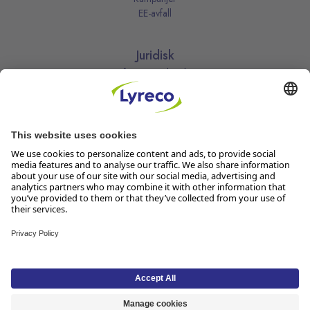
EE-avfall
Juridisk
Informasjonskapsler
Kjøpsbetingelser
Personvernerklæring
Vilkår
Vilkår for kundeklubben
Likestillingsredegjørelse
Åpenhetsloven
Endre dine personvernsinnstillinger
Følg oss
Lyreco Norge AS, Solheimvn. 6-8, 1461 Lørenskog, Org.nr 916 950