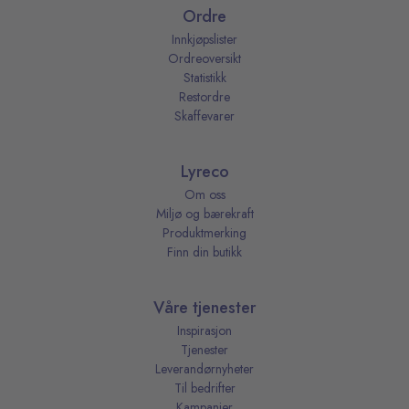
Ordre
Innkjøpslister
Ordreoversikt
Statistikk
Restordre
Skaffevarer
Lyreco
Om oss
Miljø og bærekraft
Produktmerking
Finn din butikk
Våre tjenester
Inspirasjon
Tjenester
Leverandørnyheter
Til bedrifter
Kampanjer