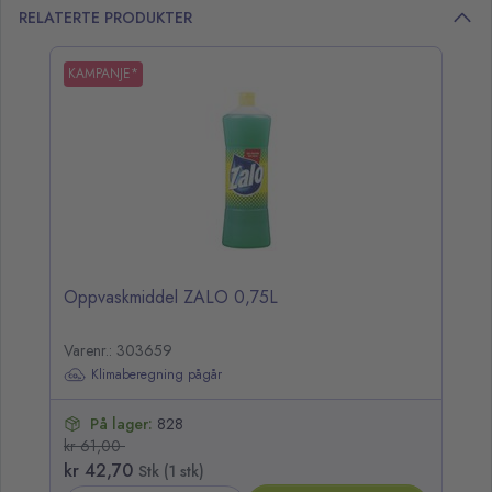
RELATERTE PRODUKTER
opp over listen
KAMPANJE*
Oppvaskmiddel ZALO 0,75L
Varenr.: 303659
Klimaberegning pågår
På lager:
828
kr 61,00
kr 42,70
Stk (1 stk)