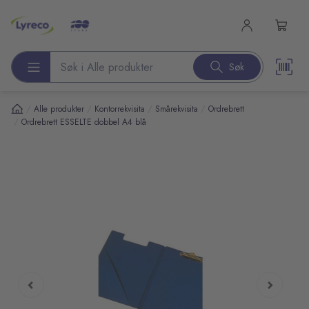
l hovedinnhold
Søk
Søk etter produkter
/
/
/
/
Alle produkter
Kontorrekvisita
Smårekvisita
Ordrebrett
/
Ordrebrett ESSELTE dobbel A4 blå
pp over bilder