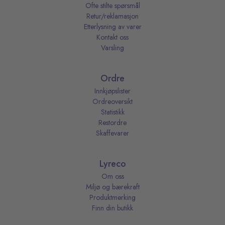
Ofte stilte spørsmål
Retur/reklamasjon
Etterlysning av varer
Kontakt oss
Varsling
Ordre
Innkjøpslister
Ordreoversikt
Statistikk
Restordre
Skaffevarer
Lyreco
Om oss
Miljø og bærekraft
Produktmerking
Finn din butikk