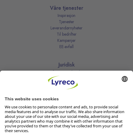
Våre tjenester
Inspirasjon
Tjenester
Leverandørnyheter
Til bedrifter
Kampanjer
EE-avfall
Juridisk
Informasjonskapsler
Kjøpsbetingelser
Personvernerklæring
Vilkår
Vilkår for kundeklubben
Likestillingsredegjørelse
Åpenhetsloven
Endre dine personvernsinnstillinger