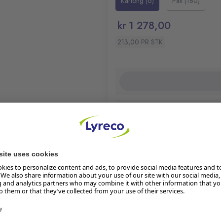
Kartong (6)
Pall (180)
kr 1 278,00
213,00 PR STK
Klimaberegning pågår
Les mer om produktets klima
Restnotert:
ubekreftet leverings
smidler.
Lager i butikk
landing mellom de ulike