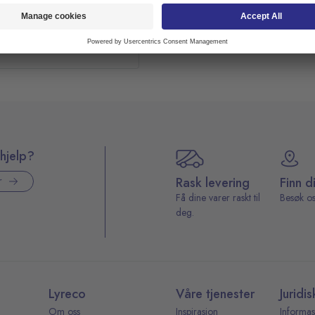
hjelp?
Rask levering
Finn d
r
Få dine varer raskt til
Besøk os
deg.
Lyreco
Våre tjenester
Juridis
Om oss
Inspirasjon
Informas