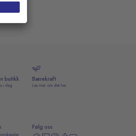
in butikk
Bærekraft
s i dag.
Les mer om det her
k
Følg oss
jonskapsler