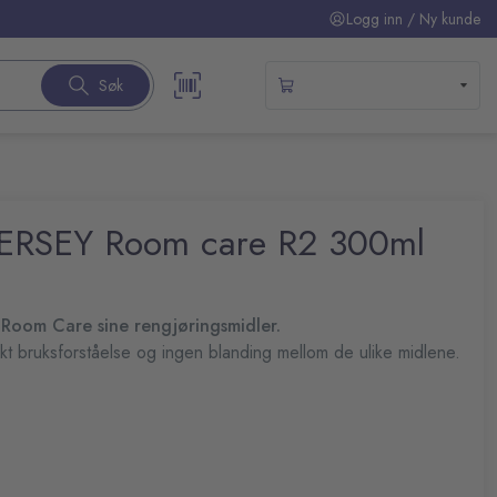
Logg inn / Ny kunde
Søk
IVERSEY Room care R2 300ml
å Room Care sine rengjøringsmidler.
kt bruksforståelse og ingen blanding mellom de ulike midlene.