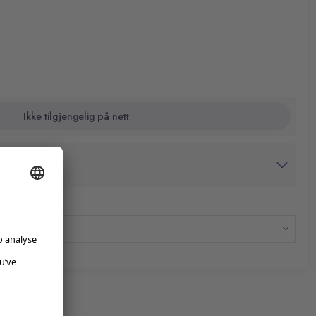
Ikke tilgjengelig på nett
avtrykk
dato