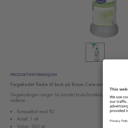
PRODUKTINFORMASJON
Fargekodet flaske til bruk på Room Care sine rengjøring
Fargekodingen sørger for korrekt bruksforståelse og ingen b
midlene.
Kompatibel med R2
Antall: 1 stk
Volum: 300 ml