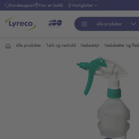
l hovedinnhold
Kundesupport
Finn en butikk
Hurtiglinker
Alle produkter
Alle produkter
Tørk og renhold
Vaskeutstyr
Vaskebøtter og flas
/
/
/
/
pp over bilder