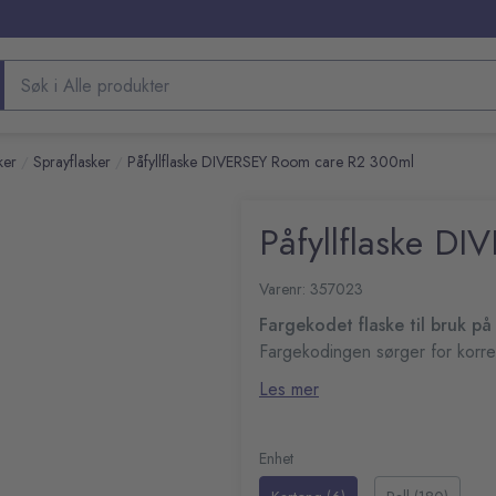
Søk etter produkter
ker
Sprayflasker
Påfyllflaske DIVERSEY Room care R2 300ml
/
/
Påfyllflaske D
Varenr: 357023
Fargekodet flaske til bruk p
Fargekodingen sørger for korre
Kompatibel med R2
Les mer
Antall: 1 stk
Volum: 300 ml
Enhet