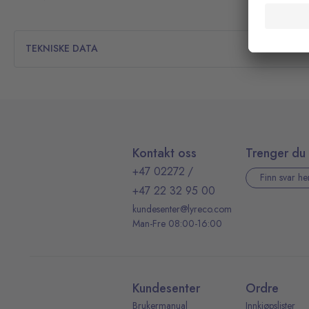
TEKNISKE DATA
Kontakt oss
Trenger du 
+47 02272
/
Finn svar he
+47 22 32 95 00
kundesenter@lyreco.com
Man-Fre 08:00-16:00
Kundesenter
Ordre
Brukermanual
Innkjøpslister