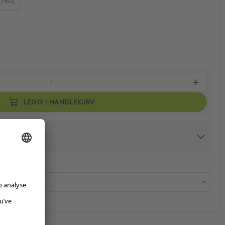
 (180)
LEGG I HANDLEKURV
avtrykk