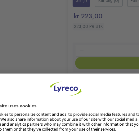
Stk (1)
Kartong (6)
Pall
750 ml
kr 223,00
223,00 PR STK
Klimaberegning pågår
Les mer om produktets klima
På lager:
18
Lager i butikk