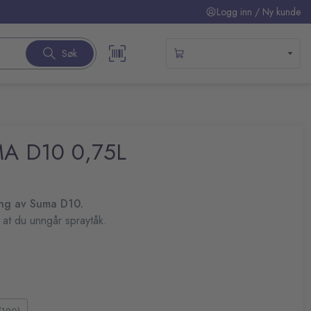
Logg inn / Ny kunde
Søk
UMA D10 0,75L
ning av Suma D10.
 at du unngår spraytåk.