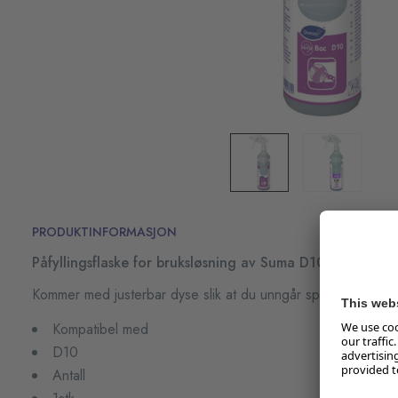
PRODUKTINFORMASJON
Påfyllingsflaske for bruksløsning av Suma D10.
Kommer med justerbar dyse slik at du unngår spraytåk.
Kompatibel med
D10
Antall