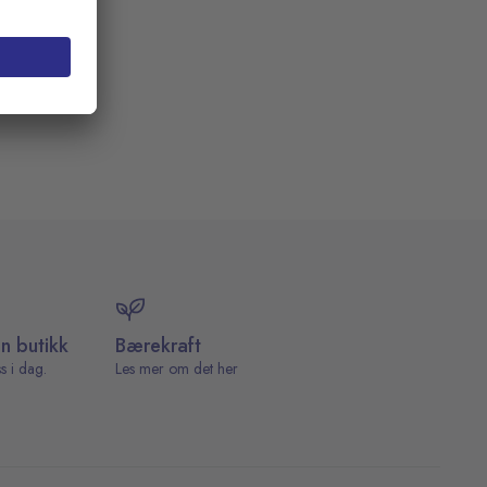
in butikk
Bærekraft
s i dag.
Les mer om det her