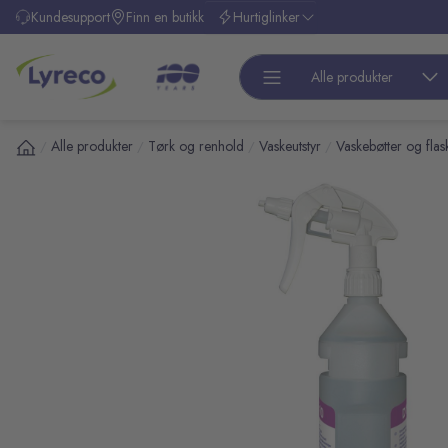
l hovedinnhold
Kundesupport
Finn en butikk
Hurtiglinker
Alle produkter
Alle produkter
Tørk og renhold
Vaskeutstyr
Vaskebøtter og flas
/
/
/
/
pp over bilder