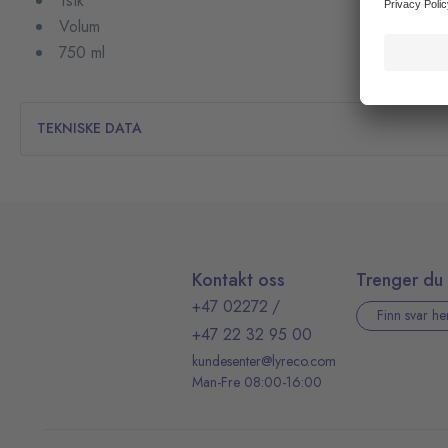
1stk
Volum
750 ml
TEKNISKE DATA
Kontakt oss
Trenger du 
+47 02272
/
Finn svar he
+47 22 32 95 00
kundesenter@lyreco.com
Man-Fre 08:00-16:00