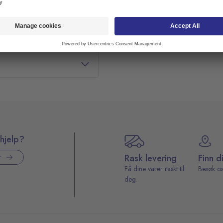
hjelp?
Rask levering
Finn d
r
Få dine varer raskt til
Besøk os
deg.