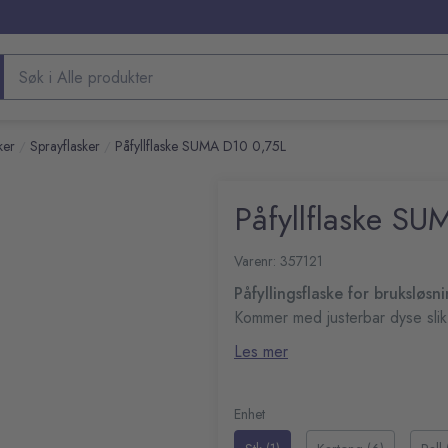
Søk etter produkter
ker
Sprayflasker
Påfyllflaske SUMA D10 0,75L
/
/
Påfyllflaske S
Varenr: 357121
Påfyllingsflaske for bruksløs
Kommer med justerbar dyse slik
Kompatibel med
Les mer
D10
Antall
1stk
Enhet
Volum