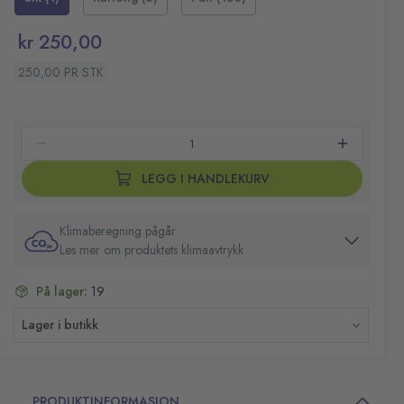
Volum
750 ml
kr 250,00
250,00 PR STK
LEGG I HANDLEKURV
Klimaberegning pågår
Les mer om produktets klimaavtrykk
På lager:
19
Lager i butikk
PRODUKTINFORMASJON