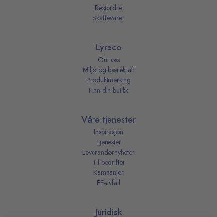
Restordre
Skaffevarer
Lyreco
Om oss
Miljø og bærekraft
Produktmerking
Finn din butikk
Våre tjenester
Inspirasjon
Tjenester
Leverandørnyheter
Til bedrifter
Kampanjer
EE-avfall
Juridisk