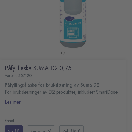
1 / 1
Påfyllflaske SUMA D2 0,75L
Varenr: 357120
Påfyllingsflaske for bruksløsning av Suma D2.
For bruksløsninger av D2 produkter, inkludert SmartDose.
Les mer
Kommer med justerbar dyse slik at du unngår spraytåke.
Kompatibel med
D2
Antall
Enhet
1stk
Stk (1)
Kartong (6)
Pall (180)