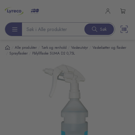
l hovedinnhold
Søk
Søk etter produkter
/
/
/
/
Alle produkter
Tørk og renhold
Vaskeutstyr
Vaskebøtter og flasker
/
/
Sprayflasker
Påfyllflaske SUMA D2 0,75L
pp over bilder