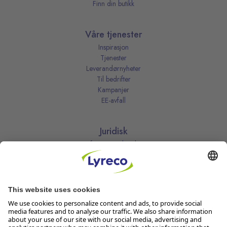
Finn din butikk
Våre tjenester
Inspirasjon
Tjenester
Leverandørnyheter
Til bedrifter
Kampanjer
EE-avfall
Juridisk
Informasjonskapsler
Kjøpsbetingelser
Personvernerklæring
Vilkår
Vilkår for kundeklubben
Likestillingsredegjørelse
Åpenhetsloven
Endre dine personvernsinnstillinger