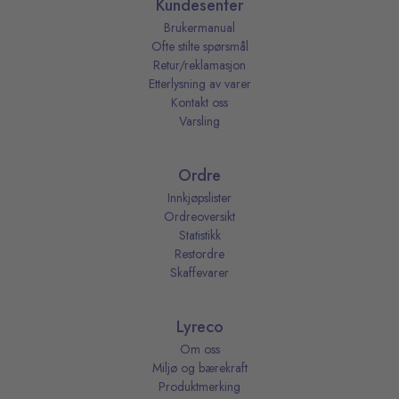
Kundesenter
Brukermanual
Ofte stilte spørsmål
Retur/reklamasjon
Etterlysning av varer
Kontakt oss
Varsling
Ordre
Innkjøpslister
Ordreoversikt
Statistikk
Restordre
Skaffevarer
Lyreco
Om oss
Miljø og bærekraft
Produktmerking