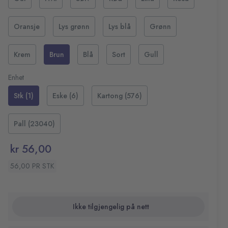
Farge: Brun
Oransje
Lys grønn
Lys blå
Grønn
Krem
Brun
Blå
Sort
Gull
Enhet
Stk (1)
Eske (6)
Kartong (576)
Pall (23040)
kr 56,00
56,00 PR STK
Ikke tilgjengelig på nett