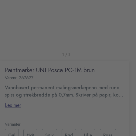
1 / 2
Paintmarker UNI Posca PC-1M brun
Varenr: 267627
Vannbasert permanent malingsmerkepenn med rund
spiss og strekbredde på 0,7mm. Skriver på papir, kort,
metall, glass, stoff og de fleste andre overflater.
Posca-tusjen er det ideelle verktøyet for alle slags
Les mer
kreative uttrykk og personlig dekor. Det er en vannbasert
permanent malingsmerkepenn som skriver på papir, kort,
Permanent malingstusj med sterk farge
metall, glass, stoff og de fleste andre overflater.
Vannbasert blekk
Varianter
Strekbredde: 0,7 mm
Gul
Hvit
Sølv
Rød
Lilla
Rosa