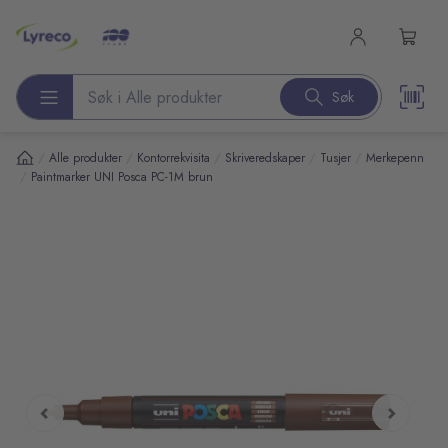
l hovedinnhold
Søk
Søk etter produkter
/
/
/
/
/
Alle produkter
Kontorrekvisita
Skriveredskaper
Tusjer
Merkepenn
/
Paintmarker UNI Posca PC-1M brun
pp over bilder