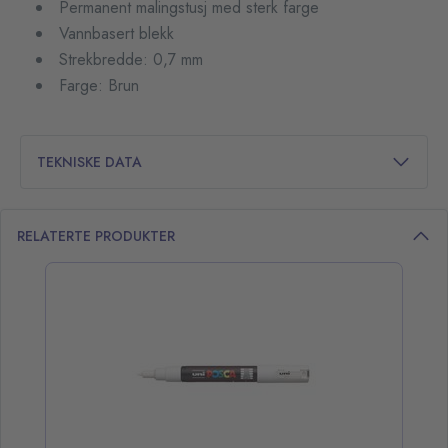
Permanent malingstusj med sterk farge
Vannbasert blekk
Strekbredde: 0,7 mm
Farge: Brun
TEKNISKE DATA
RELATERTE PRODUKTER
opp over listen