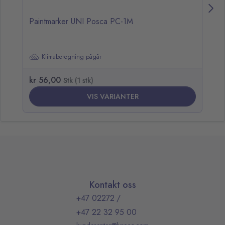
Paintmarker UNI Posca PC-1M
Pa
Klimaberegning pågår
kr 56,00
kr
Stk (1 stk)
VIS VARIANTER
Kontakt oss
+47 02272
/
+47 22 32 95 00