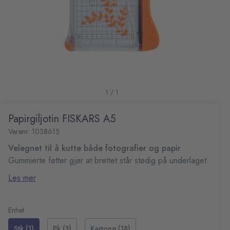
1 / 1
Papirgiljotin FISKARS A5
Varenr: 1038615
Velegnet til å kutte både fotografier og papir
Gummierte føtter gjør at brettet står stødig på underlaget
Måleskala i både cm og inch
Les mer
Kutter opptil 5 ark á 80g om gangen
Kuttelengde inntil 22cm
Aluminumsbladet gir et presist og rett kutt
Enhet
Stk (1)
Pk (3)
Kartong (18)