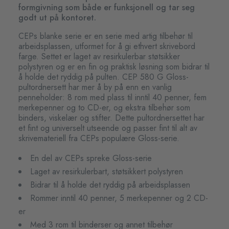
formgivning som både er funksjonell og tar seg
godt ut på kontoret.
CEPs blanke serie er en serie med artig tilbehør til
arbeidsplassen, utformet for å gi ethvert skrivebord
farge. Settet er laget av resirkulerbar støtsikker
polystyren og er en fin og praktisk løsning som bidrar til
å holde det ryddig på pulten. CEP 580 G Gloss-
pultordnersett har mer å by på enn en vanlig
penneholder: 8 rom med plass til inntil 40 penner, fem
merkepenner og to CD-er, og ekstra tilbehør som
binders, viskelær og stifter. Dette pultordnersettet har
et fint og universelt utseende og passer fint til alt av
skrivemateriell fra CEPs populære Gloss-serie.
En del av CEPs spreke Gloss-serie
Laget av resirkulerbart, støtsikkert polystyren
Bidrar til å holde det ryddig på arbeidsplassen
Rommer inntil 40 penner, 5 merkepenner og 2 CD-
er
Med 3 rom til binderser og annet tilbehør