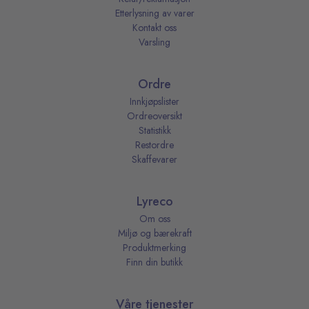
Etterlysning av varer
Kontakt oss
Varsling
Ordre
Innkjøpslister
Ordreoversikt
Statistikk
Restordre
Skaffevarer
Lyreco
Om oss
Miljø og bærekraft
Produktmerking
Finn din butikk
Våre tjenester