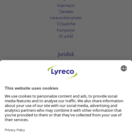
Inspirasjon
Tjenester
Leverandørnyheter
Til bedrifter
Kampanjer
EE-avfall
Juridisk
Informasjonskapsler
Kjøpsbetingelser
Personvernerklæring
Vilkår
Vilkår for kundeklubben
Likestillingsredegjørelse
Åpenhetsloven
Endre dine personvernsinnstillinger
Følg oss