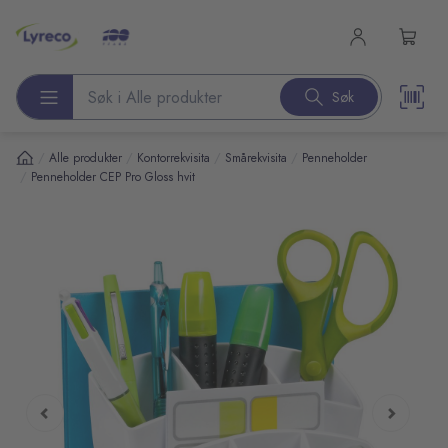
l hovedinnhold
Søk
Søk etter produkter
/
/
/
/
Alle produkter
Kontorrekvisita
Smårekvisita
Penneholder
/
Penneholder CEP Pro Gloss hvit
pp over bilder