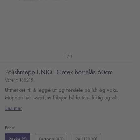
1 / 1
Polishmopp UNIQ Duotex borrelås 60cm
Varenr: 138215
Utmerket til å legge ut og fordele polish og voks.
Moppen har svært lav friksjon både tørr, fuktig og våt.
På interne tester ble denne moppen best i test med
Les mer
lavest friksjon.
Enhet
Pakke (5)
Kartong (40)
Pall (1200)