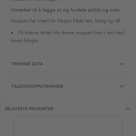
Utmerket til å legge ut og fordele polish og voks.
Moppen har svært lav friksjon både tørr, fuktig og våt.
På interne tester ble denne moppen best i test med
lavest friksjon.
TEKNISKE DATA
TILLEGGSOPPLYSNINGER
RELATERTE PRODUKTER
opp over listen