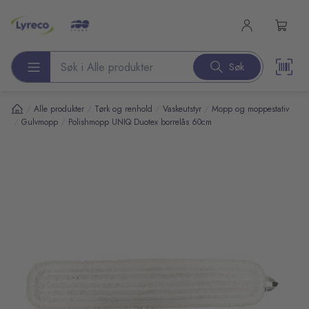
l hovedinnhold
Søk
Søk etter produkter
/
/
/
/
Alle produkter
Tørk og renhold
Vaskeutstyr
Mopp og moppestativ
/
/
Gulvmopp
Polishmopp UNIQ Duotex borrelås 60cm
pp over bilder