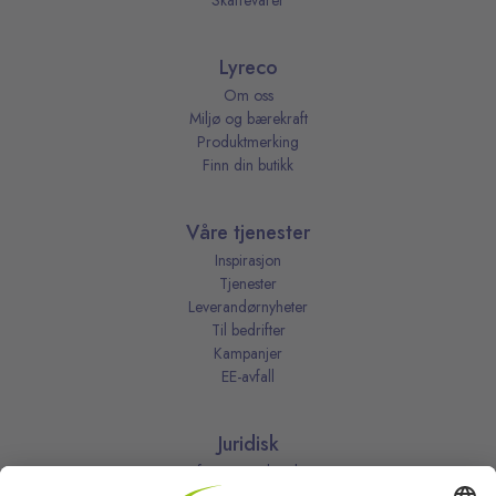
Skaffevarer
Lyreco
Om oss
Miljø og bærekraft
Produktmerking
Finn din butikk
Våre tjenester
Inspirasjon
Tjenester
Leverandørnyheter
Til bedrifter
Kampanjer
EE-avfall
Juridisk
Informasjonskapsler
Kjøpsbetingelser