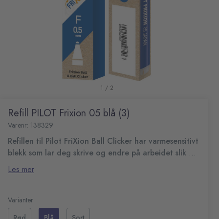
1 / 2
Refill PILOT Frixion 05 blå (3)
Varenr: 138329
Refillen til Pilot FriXion Ball Clicker har varmesensitivt
blekk som lar deg skrive og endre på arbeidet slik du
ønsker.
Det varmesensitivte blekket kan viskes ut umiddelbart med
Les mer
FriXion-visketuppen som sitter på enden til FriXion-penner.
Med det revolusjonerende designet er dette blekket
BLS-FR5 refill
ideelt for arbeid som krever plettfrie resultater.
Ekstra tynn spiss: 0,5mm
Varianter
Presisjon og nøyaktighet
Rød
Blå
Sort