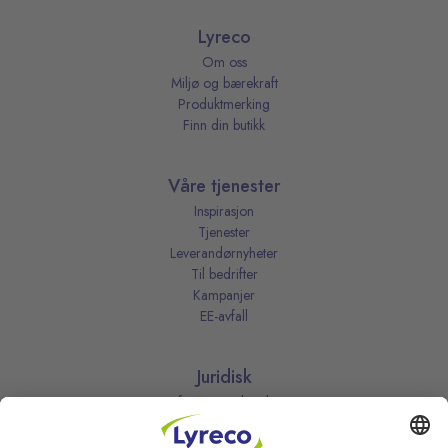
Lyreco
Om oss
Miljø og bærekraft
Produktmerking
Finn din butikk
Våre tjenester
Inspirasjon
Tjenester
Leverandørnyheter
Til bedrifter
Kampanjer
EE-avfall
Juridisk
Informasjonskapsler
Kjøpsbetingelser
Personvernerklæring