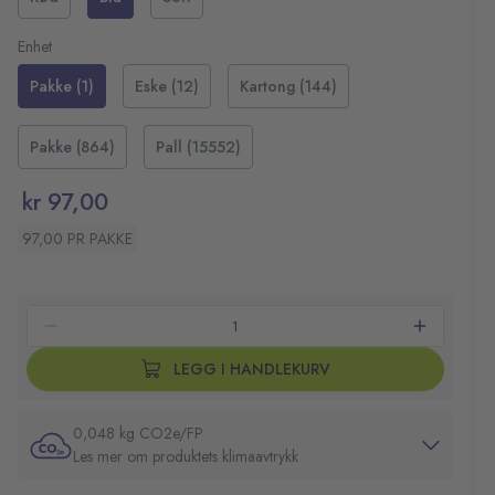
Varmesensitivt blekk
Kraftig spiss av wolframkarbid
Enhet
Visker ut med friksjon og skriver over umiddelbart
Pakke (1)
Eske (12)
Kartong (144)
Refill for tids- og kostnadsbesparelser
Kan brukes til Pilot FriXion Ball Clicker-pennen
Farge: Blå
Pakke (864)
Pall (15552)
Pakke med 3
kr 97,00
97,00 PR PAKKE
LEGG I HANDLEKURV
0,048 kg CO2e/FP
Les mer om produktets klimaavtrykk