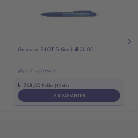
Geleroller PILOT FriXion ball CL 05
Ge
0,053 kg CO2e/ST
kr 768,00
k
Pakke (12 stk)
VIS VARIANTER