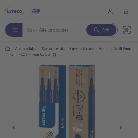
l hovedinnhold
Søk
Søk etter produkter
/
/
/
/
/
Alle produkter
Kontorrekvisita
Skriveredskaper
Penner
Refill Penn
/
Refill PILOT Frixion 05 blå (3)
pp over bilder