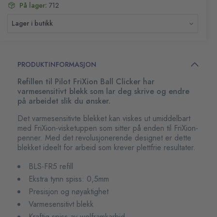
På lager:
712
Lager i butikk
PRODUKTINFORMASJON
Refillen til Pilot FriXion Ball Clicker har
varmesensitivt blekk som lar deg skrive og endre
på arbeidet slik du ønsker.
Det varmesensitivte blekket kan viskes ut umiddelbart
med FriXion-visketuppen som sitter på enden til FriXion-
penner. Med det revolusjonerende designet er dette
blekket ideelt for arbeid som krever plettfrie resultater.
BLS-FR5 refill
Ekstra tynn spiss: 0,5mm
Presisjon og nøyaktighet
Varmesensitivt blekk
Kraftig spiss av wolframkarbid