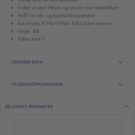
Visker ut med friksjon og skriver over umiddelbart
Refill for tids- og kostnadsbesparelser
Kan brukes til Pilot FriXion Ball Clicker-pennen
Farge: Blå
Pakke med 3
TEKNISKE DATA
TILLEGGSOPPLYSNINGER
RELATERTE PRODUKTER
opp over listen