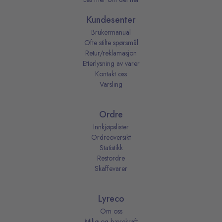
Kundesenter
Brukermanual
Ofte stilte spørsmål
Retur/reklamasjon
Etterlysning av varer
Kontakt oss
Varsling
Ordre
Innkjøpslister
Ordreoversikt
Statistikk
Restordre
Skaffevarer
Lyreco
Om oss
Miljø og bærekraft