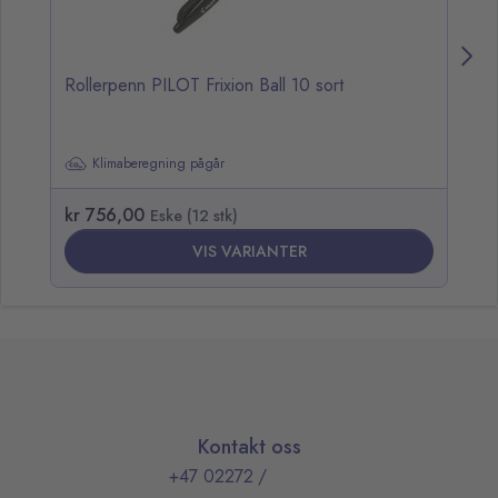
Rollerpenn PILOT Frixion Ball 10 sort
Ge
Klimaberegning pågår
kr 756,00
kr
Eske (12 stk)
VIS VARIANTER
Kontakt oss
+47 02272
/