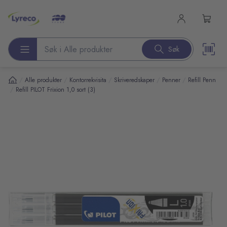
l hovedinnhold
Søk
Søk etter produkter
/
/
/
/
/
Alle produkter
Kontorrekvisita
Skriveredskaper
Penner
Refill Penn
/
Refill PILOT Frixion 1,0 sort (3)
pp over bilder