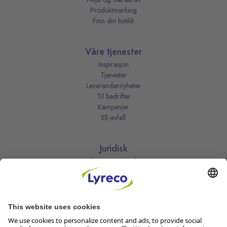
Produktmerking
Finn din butikk
Våre tjenester
Inspirasjon
Tjenester
Leverandørnyheter
Til bedrifter
Kampanjer
EE-avfall
Juridisk
Informasjonskapsler
Kjøpsbetingelser
Personvernerklæring
Vilkår
Vilkår for kundeklubben
Likestillingsredegjørelse
Åpenhetsloven