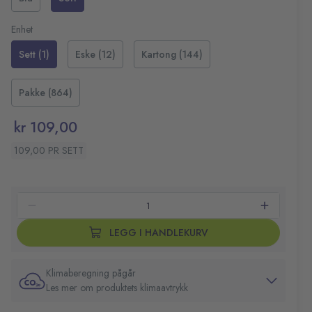
og kontor.
Ideell for skole, studier og kontor
Spissbredde: 1,0mm
Enhet
Farge: Sort
Sett (1)
Eske (12)
Kartong (144)
Pakke (864)
kr 109,00
109,00 PR SETT
LEGG I HANDLEKURV
Klimaberegning pågår
Les mer om produktets klimaavtrykk