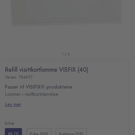
1 / 2
Refill visittkortlomme VISFIX (40)
Varenr: 784977
Passer til VISIFIX® produktene
Lommer i visittkortstørrelse
Pakning à 40 stk
Les mer
Enhet
Pk (1)
Eske (20)
Kartong (25)