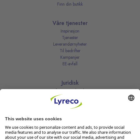
Finn din butikk
Våre tjenester
Inspirasjon
Tjenester
Leverandørnyheter
Til bedrifter
Kampanjer
EE-avfall
Juridisk
Informasjonskapsler
Kjøpsbetingelser
Personvernerklæring
Vilkår
Vilkår for kundeklubben
Likestillingsredegjørelse
Åpenhetsloven
Endre dine personvernsinnstillinger