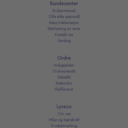
Kundesenter
Brukermanual
Ofte stilte spørsmål
Retur/reklamasjon
Etterlysning av varer
Kontakt oss
Varsling
Ordre
Innkjøpslister
Ordreoversikt
Statistikk
Restordre
Skaffevarer
Lyreco
Om oss
Miljø og bærekraft
Produktmerking