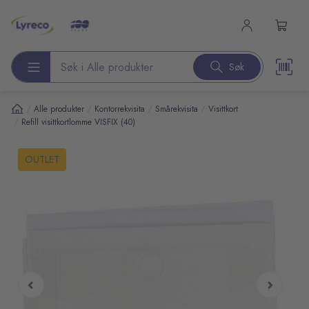
l hovedinnhold
Søk
Søk etter produkter
/
/
/
/
Alle produkter
Kontorrekvisita
Smårekvisita
Visittkort
/
Refill visittkortlomme VISFIX (40)
pp over bilder
OUTLET