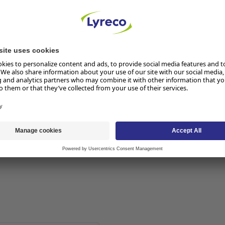
malte og belagte flater
 trenger noe sterkere, kan
r gulv.
r