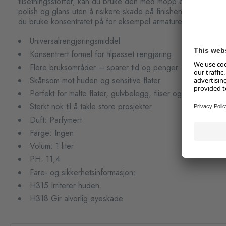
tilsetningsstoffer, kan du bruke den med mopp eller klut. Gi 
polish og glans uten å risikere skade på finishen. Og når du
du bruke konsentratet på for eksempel armaturer, vinduer elle
Universalrengjøringsmiddel
Konsentrert formel for tilpasset rengjøring
Flere bruksområder – sparer tid og penger
Skånsom mot huden og sensitive flater
Perfekt for malte flater, gulvbelegg, fliser og sanitærutsty
Sterkt nok til å takle store prosjekter
Duft: Parfymert
Farge: Ingen
Volum: 1 liter
PH: 11,4
Fare- og sikkerhetsinformasjon:
H315 Irriterer huden.
H318 Gir alvorlig øyeskade.