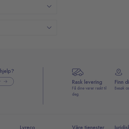
hjelp?
Rask levering
Finn d
r
Få dine varer raskt til
Besøk os
deg.
Lyreco
Våre tjenester
Juridis