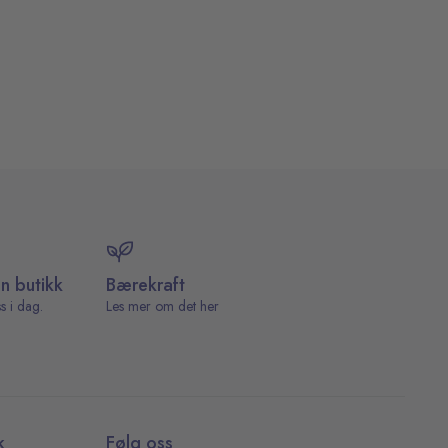
in butikk
Bærekraft
s i dag.
Les mer om det her
k
Følg oss