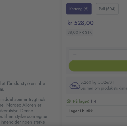
den med mopp eller klut. Gi mal
Skånsom mot huden og sen
Kartong (6)
Pall (504)
finishen. Og når du trenger no
Perfekt for malte flater, g
armaturer, vinduer eller gulv.
Sterkt nok til å takle store
kr 528,00
Duft: Parfymert
Farge: Ingen
88,00 PR STK
Volum: 1 liter
PH: 11,4
Fare- og sikkerhetsinform
H315 Irriterer huden.
H318 Gir alvorlig øyeska
3,260 kg CO2e/ST
t får du styrken til et
Les mer om produktets klima
em.
smiddel som er trygt nok
På lager:
114
ene. Nordex Alloren er
anitærutstyr. Denne
Lager i butikk
s til en styrke som egner
 inneholder noen sterke