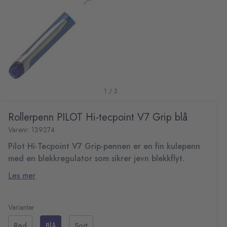
1 / 2
Rollerpenn PILOT Hi-tecpoint V7 Grip blå
Varenr: 139274
Pilot Hi-Tecpoint V7 Grip-pennen er en fin kulepenn
med en blekkregulator som sikrer jevn blekkflyt.
Denne kulepennen med flytende blekk er designet med
Les mer
en unik V-System-mekanisme for å regulere
blekktilførselen, noe som sikrer en jevn og konsekvent
Arkivbestandig blekk i henhold til ISO- 14145-2
blekkflyt, samt et lite vindu som viser hvor mye blekk du
Spiss av rustfritt stål
Varianter
har igjen. I tillegg leveres kulepennen med et gummigrep
Fin spiss: 0,7 mm
Rød
Blå
Sort