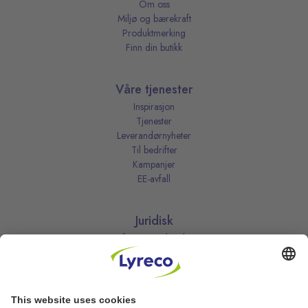
Om oss
Miljø og bærekraft
Produktmerking
Finn din butikk
Våre tjenester
Inspirasjon
Tjenester
Leverandørnyheter
Til bedrifter
Kampanjer
EE-avfall
Juridisk
Informasjonskapsler
Kjøpsbetingelser
Personvernerklæring
Vilkår
Vilkår for kundeklubben