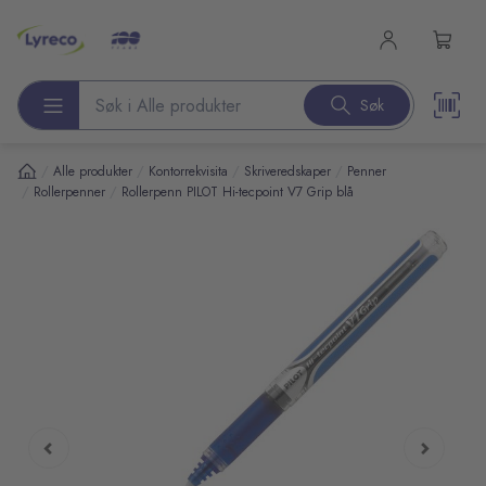
l hovedinnhold
Søk
Søk etter produkter
/
/
/
/
Alle produkter
Kontorrekvisita
Skriveredskaper
Penner
/
/
Rollerpenner
Rollerpenn PILOT Hi-tecpoint V7 Grip blå
pp over bilder