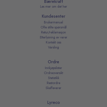
Bærekraft
Les mer om det her
Kundesenter
Brukermanual
Ofte stilte spørsmål
Retur/reklamasjon
Etterlysning av varer
Kontakt oss
Varsling
Ordre
Innkjøpslister
Ordreoversikt
Statistikk
Restordre
Skaffevarer
Lyreco