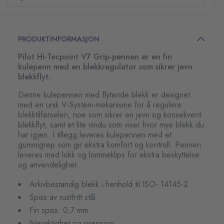
PRODUKTINFORMASJON
Pilot Hi-Tecpoint V7 Grip-pennen er en fin
kulepenn med en blekkregulator som sikrer jevn
blekkflyt.
Denne kulepennen med flytende blekk er designet
med en unik V-System-mekanisme for å regulere
blekktilførselen, noe som sikrer en jevn og konsekvent
blekkflyt, samt et lite vindu som viser hvor mye blekk du
har igjen. I tillegg leveres kulepennen med et
gummigrep som gir ekstra komfort og kontroll. Pennen
leveres med lokk og lommeklips for ekstra beskyttelse
og anvendelighet.
Arkivbestandig blekk i henhold til ISO- 14145-2
Spiss av rustfritt stål
Fin spiss: 0,7 mm
Nøyaktighet og presisjon