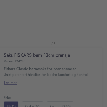
1 / 1
Saks FISKARS barn 13cm oransje
Varenr: 134210
Fiskars Classic barnesaks for barnehender.
Unikt patentert håndtak for bedre komfort og kontroll.
Butt tupp for økt sikkerhet under klipping
Les mer
Høykvalitets rustfrie blader
Designet for høyrehendte
Anbefalt fra +4 år
Enhet
Stk (1)
Pakke (10)
Kartong (280)