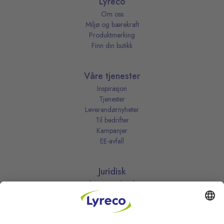
Lyreco
Om oss
Miljø og bærekraft
Produktmerking
Finn din butikk
Våre tjenester
Inspirasjon
Tjenester
Leverandørnyheter
Til bedrifter
Kampanjer
EE-avfall
Juridisk
Informasjonskapsler
Kjøpsbetingelser
Personvernerklæring
Vilkår