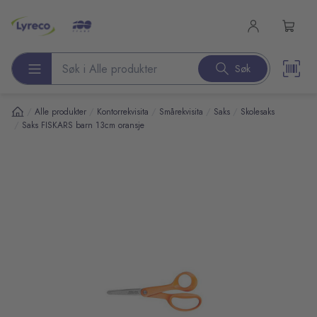
l hovedinnhold
Søk
Søk etter produkter
/
/
/
/
/
Alle produkter
Kontorrekvisita
Smårekvisita
Saks
Skolesaks
/
Saks FISKARS barn 13cm oransje
pp over bilder