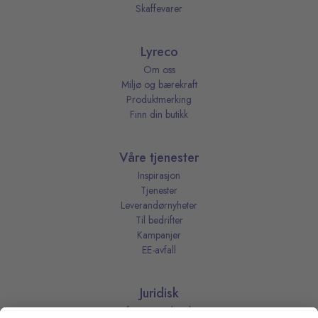
Skaffevarer
Lyreco
Om oss
Miljø og bærekraft
Produktmerking
Finn din butikk
Våre tjenester
Inspirasjon
Tjenester
Leverandørnyheter
Til bedrifter
Kampanjer
EE-avfall
Juridisk
Informasjonskapsler