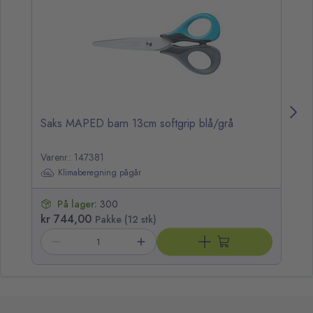
Saks MAPED barn 13cm softgrip blå/grå
Sa
Varenr.: 147381
Va
Klimaberegning pågår
På lager:
300
kr 744,00
kr
Pakke (12 stk)