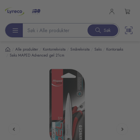
l hovedinnhold
Søk
Søk etter produkter
/
/
/
/
/
Alle produkter
Kontorrekvisita
Smårekvisita
Saks
Kontorsaks
/
Saks MAPED Advanced gel 21cm
pp over bilder