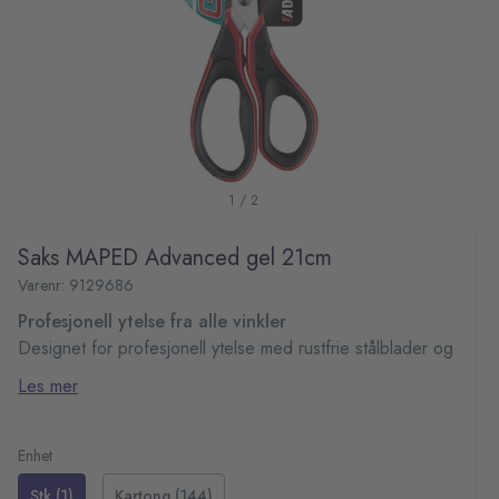
1 / 2
Saks MAPED Advanced gel 21cm
Varenr: 9129686
Profesjonell ytelse fra alle vinkler
Designet for profesjonell ytelse med rustfrie stålblader og
ergonomiske 3D ringer for uovertruffen kuttekomfort.
Les mer
Moderne utseende og 100% resirkulerbar emballasje
Profesjonell ytelse fra alle vinkler
medfølger.
Ergonomiske 3D ringer for maksimal kuttekomfort
Moderne design og resirkulerbar emballasje
Enhet
Stk (1)
Kartong (144)