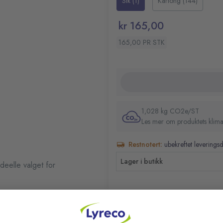
Stk (1)
Kartong (144)
kr 165,00
165,00 PR STK
1,028 kg CO2e/ST
Les mer om produktets klima
Restnotert:
ubekreftet leverings
Lager i butikk
deelle valget for
RELATERTE PRODUKTER