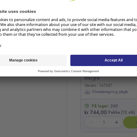
Hopp over listen
Saks MAPED barn 13cm s
blå/grå
Varenr.: 147381
Klimaberegning pågår
På lager:
240
kr 744,00
Pakke (12 stk)