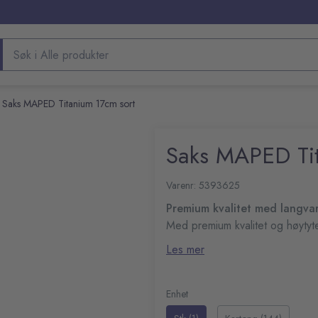
Søk etter produkter
Saks MAPED Titanium 17cm sort
Saks MAPED Tit
Varenr: 5393625
Premium kvalitet med langvar
Med premium kvalitet og høytyte
presisjonsklipping.
Les mer
Livstidsgaranti
Robuste blader
3D ergonomiske håndtak
Enhet