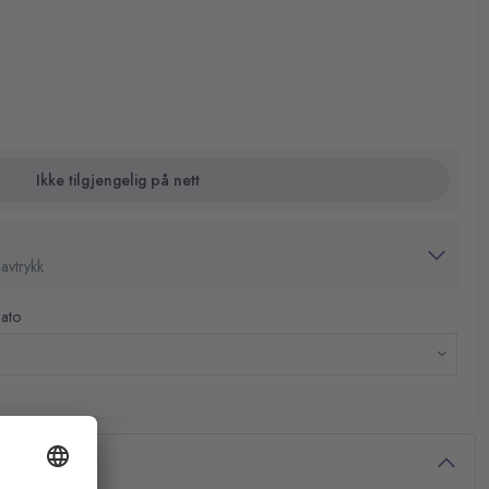
Ikke tilgjengelig på nett
avtrykk
dato