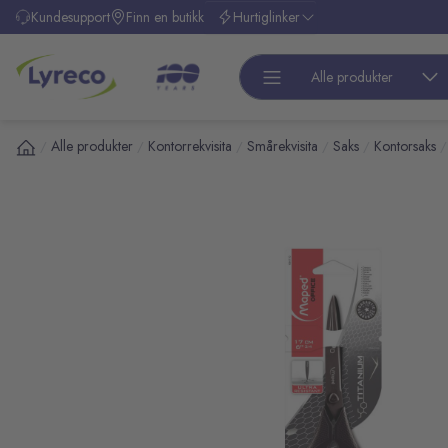
l hovedinnhold
Kundesupport
Finn en butikk
Hurtiglinker
Alle produkter
Alle produkter
Kontorrekvisita
Smårekvisita
Saks
Kontorsaks
/
/
/
/
/
/
pp over bilder