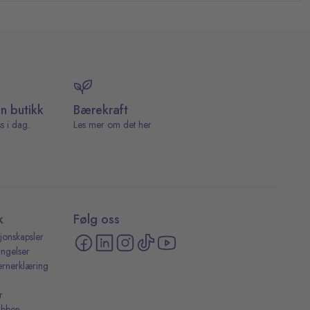
in butikk
Bærekraft
s i dag.
Les mer om det her
k
Følg oss
jonskapsler
ingelser
ernerklæring
r
ubben