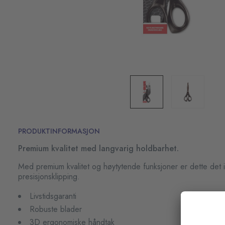
PRODUKTINFORMASJON
Premium kvalitet med langvarig holdbarhet.
Med premium kvalitet og høytytende funksjoner er dette det i
presisjonsklipping.
Livstidsgaranti
Robuste blader
3D ergonomiske håndtak