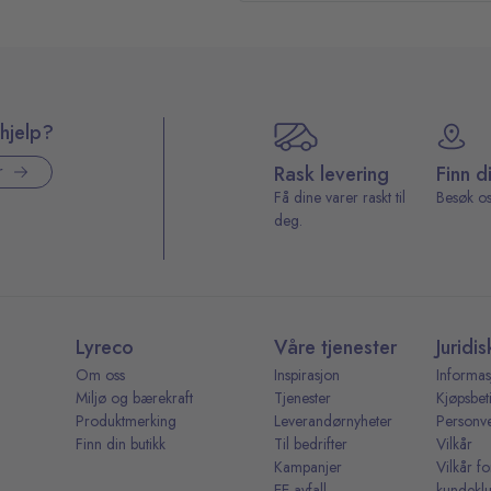
hjelp?
Rask levering
Finn d
r
Få dine varer raskt til
Besøk os
deg.
Lyreco
Våre tjenester
Juridis
Om oss
Inspirasjon
Informas
Miljø og bærekraft
Tjenester
Kjøpsbet
Produktmerking
Leverandørnyheter
Personv
Finn din butikk
Til bedrifter
Vilkår
Kampanjer
Vilkår fo
EE-avfall
kundekl