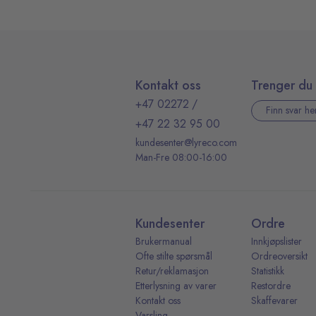
Kontakt oss
Trenger du 
+47 02272
/
Finn svar he
+47 22 32 95 00
kundesenter@lyreco.com
Man-Fre 08:00-16:00
Kundesenter
Ordre
Brukermanual
Innkjøpslister
Ofte stilte spørsmål
Ordreoversikt
Retur/reklamasjon
Statistikk
Etterlysning av varer
Restordre
Kontakt oss
Skaffevarer
Varsling