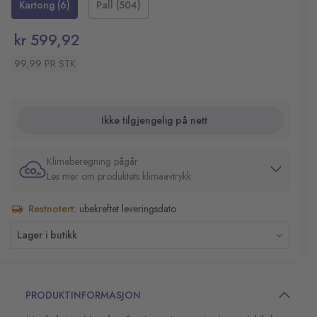
Kartong (6)
Pall (504)
andre materialer i sanitære og våte områder. Gi flatene
Duft: Parfymert
polish og glans igjen uten å risikere skade på finishen.
Farge: Blå
kr 599,92
Volum: 1 liter
Fare- og sikkerhetsinformasjon:
99,99 PR STK
H318 Gir alvorlig øyeskade.
Ikke tilgjengelig på nett
Klimaberegning pågår
Les mer om produktets klimaavtrykk
Restnotert:
ubekreftet leveringsdato
Lager i butikk
PRODUKTINFORMASJON