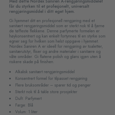
Med dette Nordex Saniren A-rengjøringsmiddelet
får du styrken til et profesjonelt, universalt
rengjøringsmiddel i ditt eget hjem.
Gi hjemmet ditt en profesjonell rengjøring med et
sanitært rengjøringsmiddel som er sterkt nok til å fjerne
de tøffeste flekkene. Denne parfymerte formelen er
høykonsentrert og kan enkelt fortynnes til en styrke som
egner seg for hvilken som helst oppgave i hjemmet.
Nordex Saniren A er ideell for rengjøring av toaletter,
sanitærutstyr, fliser og andre materialer i sanitære og
våte områder. Gi flatene polish og glans igjen uten å
risikere skade på finishen.
Alkalisk sanitært rengjøringsmiddel
Konsentrert formel for tilpasset rengjøring
Flere bruksområder – sparer tid og penger
Sterkt nok til å takle store prosjekter
Duft: Parfymert
Farge: Blå
Volum: 1 liter