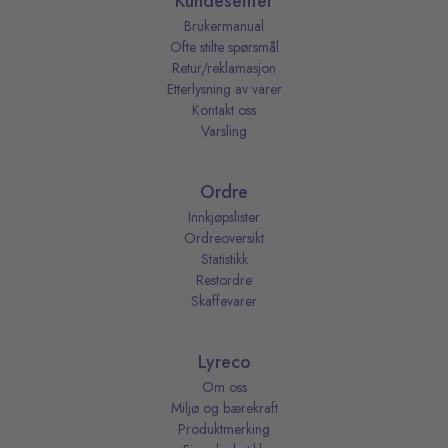
Kundesenter
Brukermanual
Ofte stilte spørsmål
Retur/reklamasjon
Etterlysning av varer
Kontakt oss
Varsling
Ordre
Innkjøpslister
Ordreoversikt
Statistikk
Restordre
Skaffevarer
Lyreco
Om oss
Miljø og bærekraft
Produktmerking