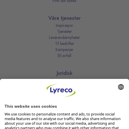
Finn din butikk
Våre tjenester
Inspirasjon
Tjenester
Leverandørnyheter
Til bedrifter
Kampanjer
EE-avfall
Juridisk
Informasjonskapsler
Kjøpsbetingelser
Personvernerklæring
Vilkår
Vilkår for kundeklubben
Likestillingsredegjørelse
Åpenhetsloven
Endre dine personvernsinnstillinger