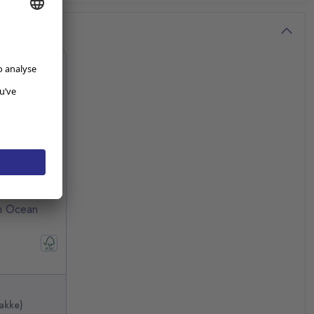
m Ocean
akke)