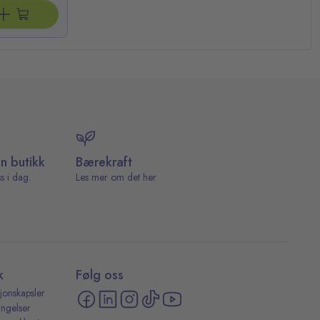
in butikk
Bærekraft
s i dag.
Les mer om det her
k
Følg oss
jonskapsler
ingelser