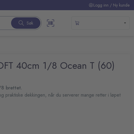
Logg inn / Ny kunde
Søk
SOFT 40cm 1/8 Ocean T (60)
/8 brettet.
g praktiske dekkingen, når du serverer mange retter i løpet
else.
Bio
nybare ressurser