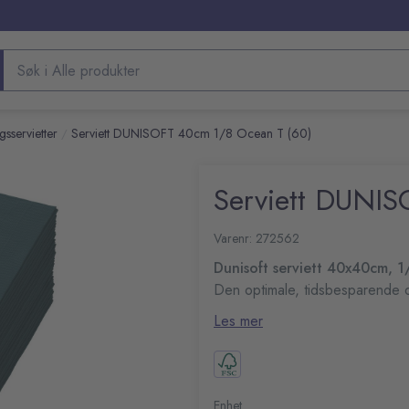
Søk etter produkter
sservietter
Serviett DUNISOFT 40cm 1/8 Ocean T (60)
/
Serviett DUNI
Varenr: 272562
Dunisoft serviett 40x40cm, 1
Den optimale, tidsbesparende o
av begrenset tid. Kompakt størr
Les mer
Materialkvalitet: Dunisoft 
Produsert med 100 % for
Farge: Ocean Teal.
Enhet