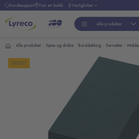
l hovedinnhold
Kundesupport
Finn en butikk
Hurtiglinker
Alle produkter
Alle produkter
Spise og drikke
Borddekking
Servietter
Middag
/
/
/
/
/
pp over bilder
OUTLET