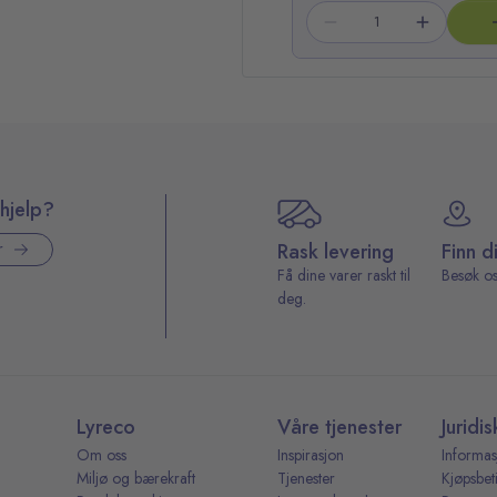
hjelp?
Rask levering
Finn d
r
Få dine varer raskt til
Besøk os
deg.
Lyreco
Våre tjenester
Juridis
Om oss
Inspirasjon
Informas
Miljø og bærekraft
Tjenester
Kjøpsbet