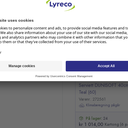
RELATERTE PRODUKTER
Hopp over listen
Serviett DUNISOFT 40c
Teal (60)
Varenr.: 272561
Klimaberegning pågår
På lager:
24
kr 1 014,00
Kartong (6 p