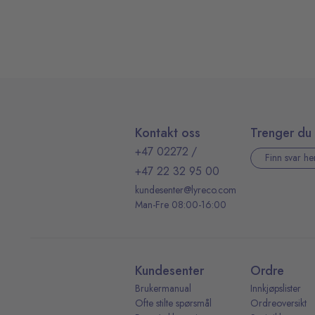
Kontakt oss
Trenger du 
+47 02272
/
Finn svar he
+47 22 32 95 00
kundesenter@lyreco.com
Man-Fre 08:00-16:00
Kundesenter
Ordre
Brukermanual
Innkjøpslister
Ofte stilte spørsmål
Ordreoversikt