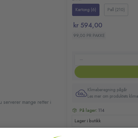
Kartong (6)
Pall (210)
kr 594,00
99,00 PR PAKKE
Klimaberegning pågår
Les mer om produktets klima
 serverer mange retter i
På lager:
114
Lager i butikk