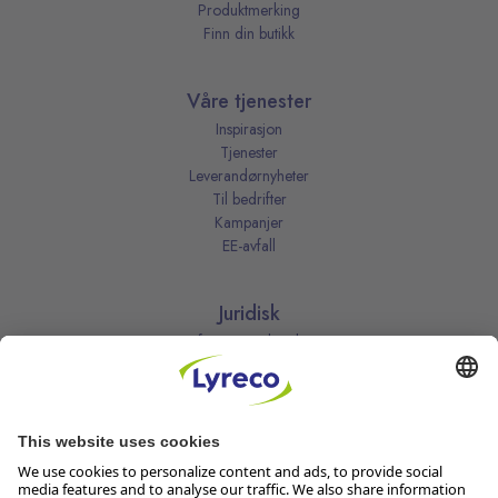
Produktmerking
Finn din butikk
Våre tjenester
Inspirasjon
Tjenester
Leverandørnyheter
Til bedrifter
Kampanjer
EE-avfall
Juridisk
Informasjonskapsler
Kjøpsbetingelser
Personvernerklæring
Vilkår
Vilkår for kundeklubben
Likestillingsredegjørelse
Åpenhetsloven