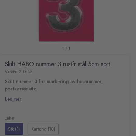
1 / 1
Skilt HABO nummer 3 rustfr stål 5cm sort
Varenr: 210135
Skilt nummer 3 for markering av husnummer,
postkasser etc.
Selvklebende 3M tape som fester til de fleste underlag
Les mer
som stål, glass, plast, postkasser etc.
Mål: 5 cm
Materiale: rustfritt stål
Enhet
Farge: sort
Stk (1)
Kartong (10)