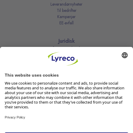
Leverandørnyheter
Til bedrifter
Kampanjer
EE-avfall
Juridisk
Informasjonskapsler
Kjøpsbetingelser
Personvernerklæring
Vilkår
Vilkår for kundeklubben
Likestillingsredegjørelse
Åpenhetsloven
Endre dine personvernsinnstillinger
Følg oss