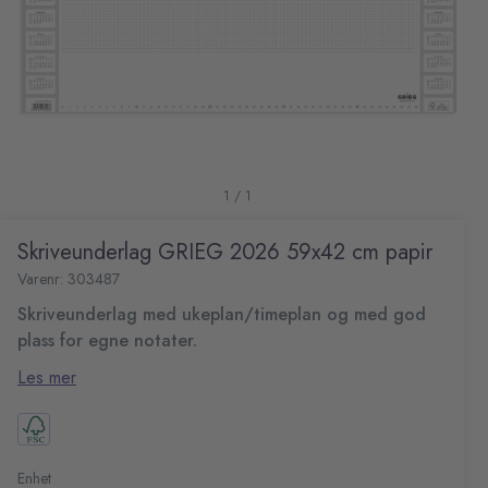
1 / 1
Skriveunderlag GRIEG 2026 59x42 cm papir
Varenr: 303487
Skriveunderlag med ukeplan/timeplan og med god
plass for egne notater.
Blokklimt nedre kant. Inneholder kalender for
Les mer
inneværende år og neste år. 48 blad. Den inneholder
år/månedsoversikt for inneværende og påfølgende år.
Følger kalenderåret
Bakplate i kartong
Blokklimt i nedre kant
Enhet