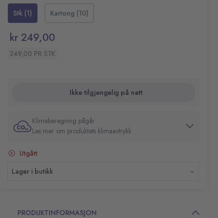
Mål fra 0-48 cm med millimeterinndeling i nedre kant
Stk (1)
Kartong (10)
Notatplass hver dag
Rutenett i øvre del av notatfeltet
kr 249,00
Ukeplan/timeplan
Stående uke/oppslag
249,00 PR STK
48 sider
80 g papir
Format: 590x420 mm
Ikke tilgjengelig på nett
Klimaberegning pågår
Les mer om produktets klimaavtrykk
Utgått
Lager i butikk
PRODUKTINFORMASJON