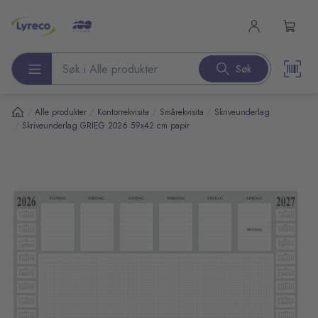
l hovedinnhold
Søk
Søk etter produkter
/
/
/
/
Alle produkter
Kontorrekvisita
Smårekvisita
Skriveunderlag
/
Skriveunderlag GRIEG 2026 59x42 cm papir
pp over bilder