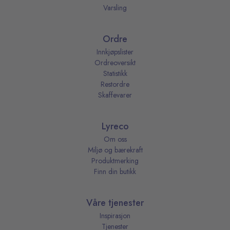
Varsling
Ordre
Innkjøpslister
Ordreoversikt
Statistikk
Restordre
Skaffevarer
Lyreco
Om oss
Miljø og bærekraft
Produktmerking
Finn din butikk
Våre tjenester
Inspirasjon
Tjenester