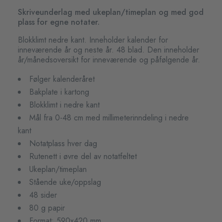
Skriveunderlag med ukeplan/timeplan og med god
plass for egne notater.
Blokklimt nedre kant. Inneholder kalender for
inneværende år og neste år. 48 blad. Den inneholder
år/månedsoversikt for inneværende og påfølgende år.
Følger kalenderåret
Bakplate i kartong
Blokklimt i nedre kant
Mål fra 0-48 cm med millimeterinndeling i nedre
kant
Notatplass hver dag
Rutenett i øvre del av notatfeltet
Ukeplan/timeplan
Stående uke/oppslag
48 sider
80 g papir
Format: 590x420 mm