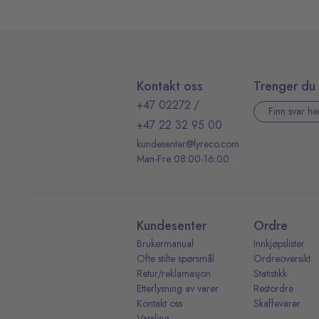
Kontakt oss
Trenger du 
+47 02272
/
Finn svar he
+47 22 32 95 00
kundesenter@lyreco.com
Man-Fre 08:00-16:00
Kundesenter
Ordre
Brukermanual
Innkjøpslister
Ofte stilte spørsmål
Ordreoversikt
Retur/reklamasjon
Statistikk
Etterlysning av varer
Restordre
Kontakt oss
Skaffevarer
Varsling