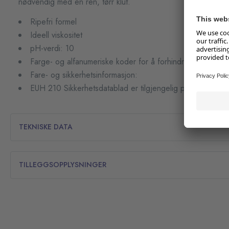
nødvendig med en ren, tørr klut.
Ripefri formel
Ideell viskositet
pH-verdi: 10
Farge- og alfanumeriske koder for å forhindre feil bruk
Fare- og sikkerhetsinformasjon:
EUH 210 Sikkerhetsdatablad er tilgjengelig på anmodning
TEKNISKE DATA
TILLEGGSOPPLYSNINGER