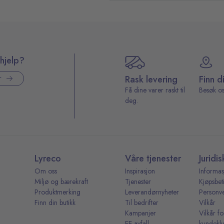
hjelp?
Rask levering
Finn d
r
Få dine varer raskt til
Besøk os
deg.
Lyreco
Våre tjenester
Juridis
Om oss
Inspirasjon
Informas
Miljø og bærekraft
Tjenester
Kjøpsbet
Produktmerking
Leverandørnyheter
Personv
Finn din butikk
Til bedrifter
Vilkår
Kampanjer
Vilkår fo
EE-avfall
kundekl