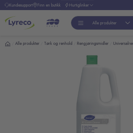
l hovedinnhold
Kundesupport
Finn en butikk
Hurtiglinker
Alle produkter
Alle produkter
Tørk og renhold
Rengjøringsmidler
Universalre
/
/
/
/
pp over bilder