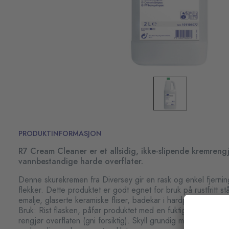
PRODUKTINFORMASJON
R7 Cream Cleaner er et allsidig, ikke-slipende kremreng
vannbestandige harde overflater.
Denne skurekremen fra Diversey gir en rask og enkel fjernin
flekker. Dette produktet er godt egnet for bruk på rustfritt s
emalje, glaserte keramiske fliser, badekar i hardplast ol.
Bruk: Rist flasken, påfør produktet med en fuktig klut eller 
rengjør overflaten (gni forsiktig). Skyll grundig med friskt van