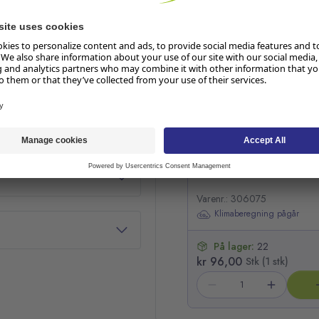
Hopp over listen
Skurekrem R7 Pur-Eco 5
Varenr.: 306075
Klimaberegning pågår
På lager:
22
kr 96,00
Stk (1 stk)