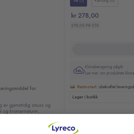
Stk (1)
Kartong (6)
nødvendig med en ren, tørr klut
Farge- og alfanumeriske k
Fare- og sikkerhetsinform
kr 278,00
EUH 210 Sikkerhetsdatabl
278,00 PR STK
Klimaberegning pågår
Les mer om produktets klima
Restnotert:
ubekreftet leverings
jøringsmiddel for
Lager i butikk
g av gjenstridig smuss og
tål og kromarmaturer,
ikke-slipende svamp/pad og
RELATERTE PRODUKTER
n og tørk tørt. Poler om