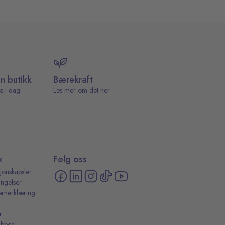
in butikk
Bærekraft
s i dag.
Les mer om det her
k
Følg oss
jonskapsler
ingelser
ernerklæring
r
ubben