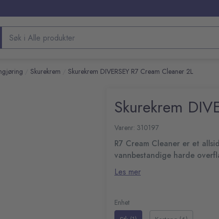
Søk etter produkter
ngjøring
Skurekrem
Skurekrem DIVERSEY R7 Cream Cleaner 2L
/
/
Skurekrem DIV
Varenr: 310197
R7 Cream Cleaner er et allsi
vannbestandige harde overfla
Denne skurekremen fra Diversey
Les mer
flekker. Dette produktet er godt
glaserte keramiske fliser, badeka
Ripefri formel
Bruk: Rist flasken, påfør produ
Ideell viskositet
Enhet
rengjør overflaten (gni forsiktig
pH-verdi: 10