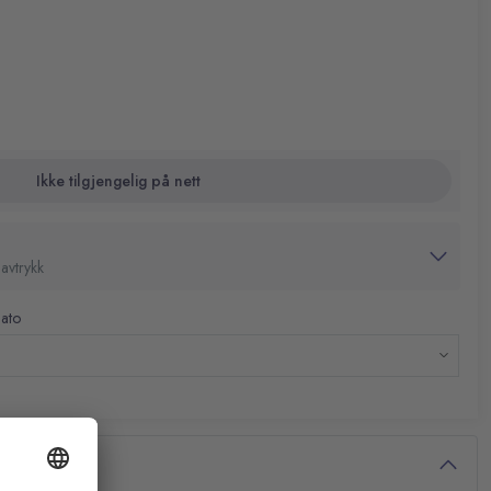
.
oder for å forhindre feil bruk
asjon:
ad er tilgjengelig på anmodning
Ikke tilgjengelig på nett
avtrykk
dato