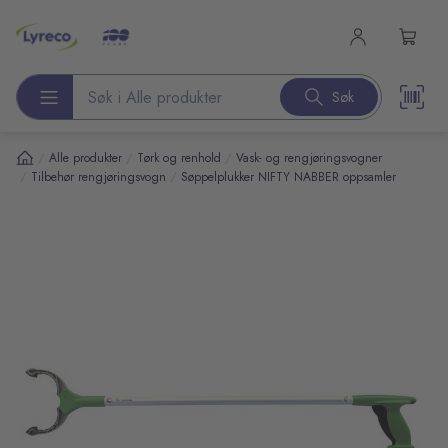
l hovedinnhold
Søk
Søk etter produkter
/
/
/
Alle produkter
Tørk og renhold
Vask- og rengjøringsvogner
/
/
Tilbehør rengjøringsvogn
Søppelplukker NIFTY NABBER oppsamler
pp over bilder