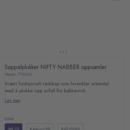
1 / 1
Søppelplukker NIFTY NABBER oppsamler
Varenr: 779632
Svært funksjonelt redskap som forenkler arbeidet
med å plukke opp avfall fra bakkenivå.
Har ergonomisk trigger-håndtak, vendbar klo og
Les mer
magnetiske ender som gir høy fleksibilitet.
Størrelse ( L x B x H): 930 x 125 x 45 mm
Vekt: 0,264 kg
Enhet
Stk (1)
Kartong (5)
Pall (200)