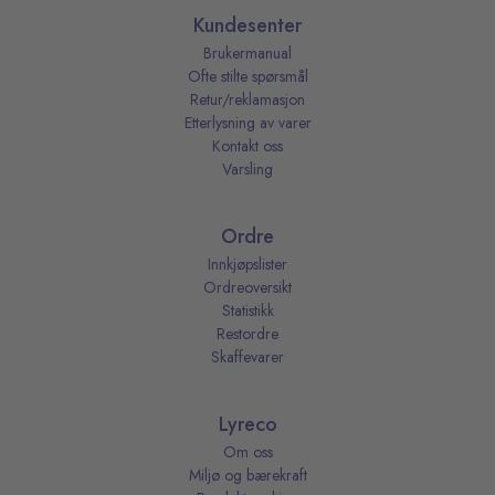
Kundesenter
Brukermanual
Ofte stilte spørsmål
Retur/reklamasjon
Etterlysning av varer
Kontakt oss
Varsling
Ordre
Innkjøpslister
Ordreoversikt
Statistikk
Restordre
Skaffevarer
Lyreco
Om oss
Miljø og bærekraft