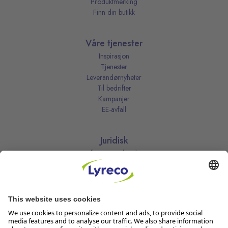
Produktmerking
Finn din butikk
Våre tjenester
Inspirasjon
Tjenester
Leverandørnyheter
Til bedrifter
Kampanjer
EE-avfall
Juridisk
Informasjonskapsler
Kjøpsbetingelser
Personvernerklæring
Vilkår
Vilkår for kundeklubben
Likestillingsredegjørelse
Åpenhetsloven