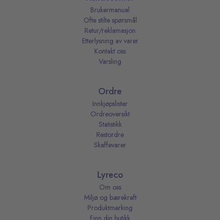
Brukermanual
Ofte stilte spørsmål
Retur/reklamasjon
Etterlysning av varer
Kontakt oss
Varsling
Ordre
Innkjøpslister
Ordreoversikt
Statistikk
Restordre
Skaffevarer
Lyreco
Om oss
Miljø og bærekraft
Produktmerking
Finn din butikk