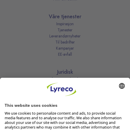
Våre tjenester
Inspirasjon
Tjenester
Leverandørnyheter
Til bedrifter
Kampanjer
EE-avfall
Juridisk
Informasjonskapsler
Kjøpsbetingelser
Personvernerklæring
Vilkår
Vilkår for kundeklubben
Likestillingsredegjørelse
Åpenhetsloven
Endre dine personvernsinnstillinger