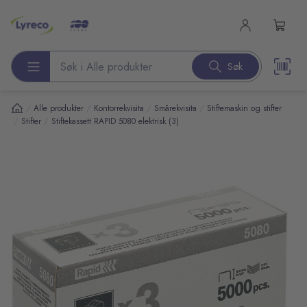
l hovedinnhold
Søk
Søk etter produkter
/
/
/
/
Alle produkter
Kontorrekvisita
Smårekvisita
Stiftemaskin og stifter
/
/
Stifter
Stiftekassett RAPID 5080 elektrisk (3)
pp over bilder