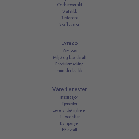
Ordreoversikt
Statistikk
Restordre
Skaffevarer
Lyreco
Om oss
Miljø og bærekraft
Produktmerking
Finn din butikk
Våre tjenester
Inspirasjon
Tjenester
Leverandørnyheter
Til bedrifter
Kampanjer
EE-avfall