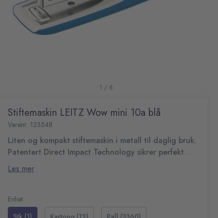
1 / 6
Stiftemaskin LEITZ Wow mini 10a blå
Varenr: 123548
Liten og kompakt stiftemaskin i metall til daglig bruk.
Patentert Direct Impact Technology sikrer perfekt
stifting.
Stiftemaskin i praktisk, ergonomisk form til kontoret og til
Les mer
hjemmebruk.
Kapasitet opptil 10 ark á 80g
180° åpning gir naglefunksjon
Enhet
Bruker Leitz Power Performance P2 stift, No.10,
Stk (1)
Kartong (12)
Pall (3360)