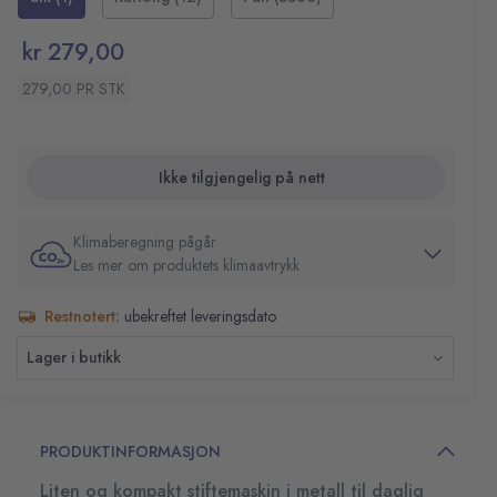
pakke er inkludert
Praktisk, integrert stiftefjerner
kr 279,00
10 års garanti ved bruk av Leitz stifter
Farge: Blå
279,00 PR STK
Ikke tilgjengelig på nett
Klimaberegning pågår
Les mer om produktets klimaavtrykk
Restnotert:
ubekreftet leveringsdato
Lager i butikk
PRODUKTINFORMASJON
Liten og kompakt stiftemaskin i metall til daglig