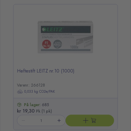
opp over listen
Heftestift LEITZ nr.10 (1000)
Varenr.: 266128
0,033 kg CO2e/PAK
På lager:
685
kr 19,30
Pk (1 pk)