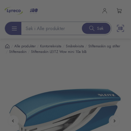
l hovedinnhold
Søk
Søk etter produkter
/
/
/
/
Alle produkter
Kontorrekvisita
Smårekvisita
Stiftemaskin og stifter
/
/
Stiftemaskin
Stiftemaskin LEITZ Wow mini 10a blå
pp over bilder