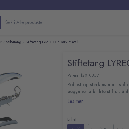
Søk etter produkter
er
Stiftetang
Stiftetang LYRECO 50ark metall
/
/
Stiftetang LYR
Varenr: 12010869
Robust og sterk manuell stift
begynner å bli lite stifter. Sti
Ergonomisk håndtak for komfort
Les mer
mer.
Robust konstruksjon
Påfyllingsmåler
Enhet
Stifter opptil 50 ark