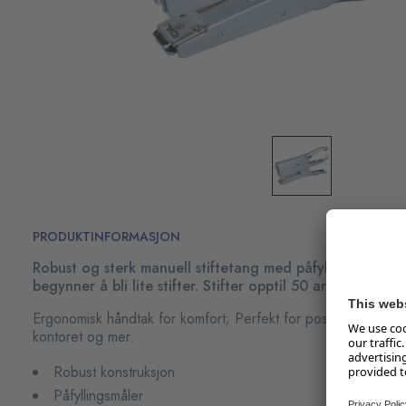
PRODUKTINFORMASJON
Robust og sterk manuell stiftetang med påfyllingsmåler s
begynner å bli lite stifter. Stifter opptil 50 ark.
Ergonomisk håndtak for komfort; Perfekt for postrommet, res
kontoret og mer.
Robust konstruksjon
Påfyllingsmåler