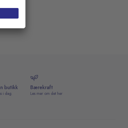
in butikk
Bærekraft
s i dag.
Les mer om det her