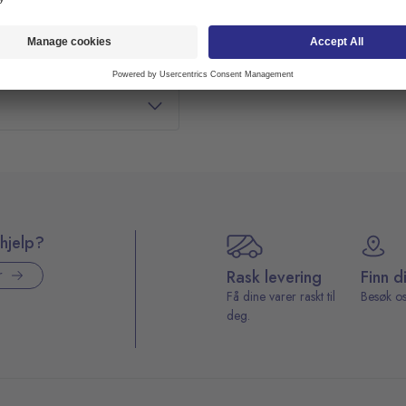
hjelp?
Rask levering
Finn d
r
Få dine varer raskt til
Besøk os
deg.