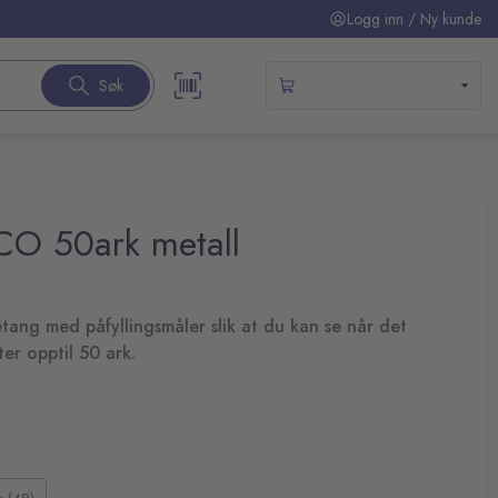
Logg inn / Ny kunde
Søk
ECO 50ark metall
etang med påfyllingsmåler slik at du kan se når det
fter opptil 50 ark.
; Perfekt for postrommet, restauranten, hjemmet, kontoret og