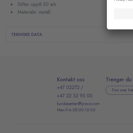
Stifter opptil 50 ark
Materiale: metall.
TEKNISKE DATA
Kontakt oss
Trenger du 
+47 02272
/
Finn svar he
+47 22 32 95 00
kundesenter@lyreco.com
Man-Fre 08:00-16:00