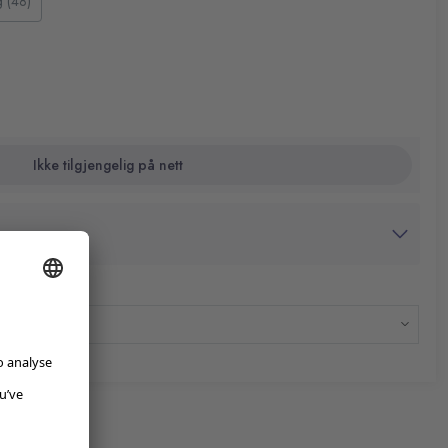
g (48)
Ikke tilgjengelig på nett
avtrykk
dato