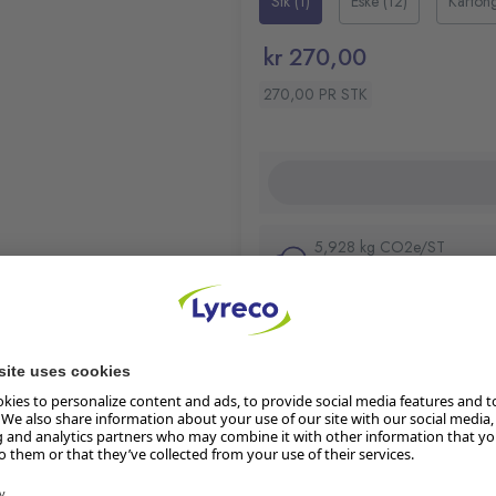
Stk (1)
Eske (12)
Karton
Materiale: metall.
kr 270,00
270,00 PR STK
5,928 kg CO2e/ST
Les mer om produktets klima
Restnotert:
ubekreftet leverings
lik at du kan se når det
Lager i butikk
tauranten, hjemmet,