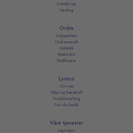
Kontakt oss
Varsling
Ordre
Innkjøpslister
Ordreoversikt
Statistikk
Restordre
Skaffevarer
Lyreco
Om oss
Miljø og bærekraft
Produktmerking
Finn din butikk
Våre tjenester
Inspirasjon