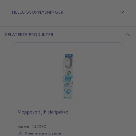
TILLEGGSOPPLYSNINGER
RELATERTE PRODUKTER
opp over listen
Moppesett JIF startpakke
Varenr.: 142380
Klimaberegning pågår