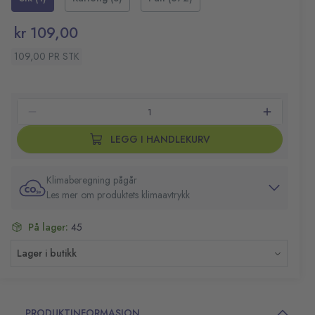
Passer til Jif Mopp Startpakke
Inneholder 15 tørre engangsmopper
kr 109,00
Mål: 12x43 cm
109,00 PR STK
LEGG I HANDLEKURV
Klimaberegning pågår
Les mer om produktets klimaavtrykk
På lager:
45
Lager i butikk
PRODUKTINFORMASJON