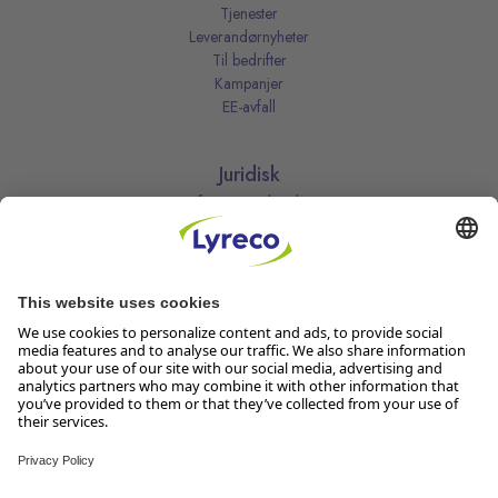
Tjenester
Leverandørnyheter
Til bedrifter
Kampanjer
EE-avfall
Juridisk
Informasjonskapsler
Kjøpsbetingelser
Personvernerklæring
Vilkår
Vilkår for kundeklubben
Likestillingsredegjørelse
Åpenhetsloven
Endre dine personvernsinnstillinger
Følg oss