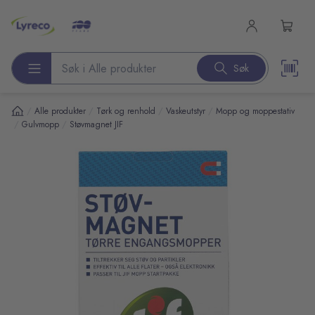
l hovedinnhold
Søk
Søk etter produkter
/
/
/
/
Alle produkter
Tørk og renhold
Vaskeutstyr
Mopp og moppestativ
/
/
Gulvmopp
Støvmagnet JIF
pp over bilder